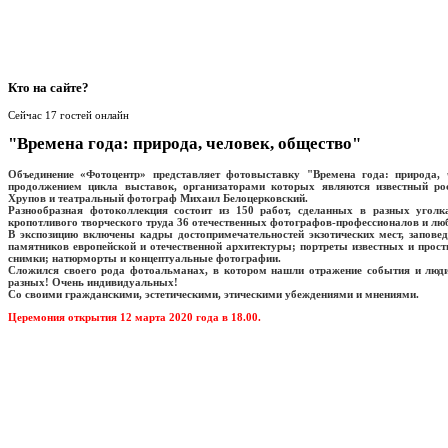
Кто
на сайте?
Сейчас 17 гостей онлайн
"Времена года: природа, человек, общество"
Объединение «Фотоцентр» представляет фотовыставку "Времена года: природа, 
продолжением цикла выставок, организаторами которых являются известный ро
Хрупов и театральный фотограф Михаил Белоцерковский.
Разнообразная фотоколлекция состоит из 150 работ, сделанных в разных уголк
кропотливого творческого труда 36 отечественных фотографов-профессионалов и лю
В экспозицию включены кадры достопримечательностей экзотических мест, запове
памятников европейской и отечественной архитектуры; портреты известных и про
снимки; натюрморты и концептуальные фотографии.
Сложился своего рода фотоальманах, в котором нашли отражение события и люд
разных! Очень индивидуальных!
Со своими гражданскими, эстетическими, этическими убеждениями и мнениями.
Церемония открытия 12 марта 2020 года в 18.00.