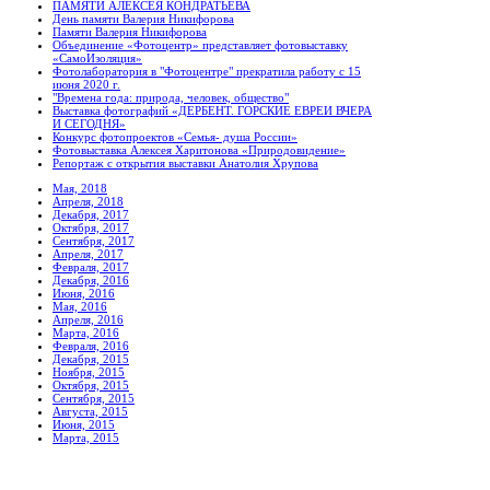
ПАМЯТИ АЛЕКСЕЯ КОНДРАТЬЕВА
День памяти Валерия Никифорова
Памяти Валерия Никифорова
Объединение «Фотоцентр» представляет фотовыставку
«СамоИзоляция»
Фотолаборатория в "Фотоцентре" прекратила работу с 15
июня 2020 г.
"Времена года: природа, человек, общество"
Выставка фотографий «ДЕРБЕНТ. ГОРСКИЕ ЕВРЕИ ВЧЕРА
И СЕГОДНЯ»
Конкурс фотопроектов «Семья- душа России»
Фотовыставка Алексея Харитонова «Природовидение»
Репортаж с открытия выставки Анатолия Хрупова
Мая, 2018
Апреля, 2018
Декабря, 2017
Октября, 2017
Сентября, 2017
Апреля, 2017
Февраля, 2017
Декабря, 2016
Июня, 2016
Мая, 2016
Апреля, 2016
Марта, 2016
Февраля, 2016
Декабря, 2015
Ноября, 2015
Октября, 2015
Сентября, 2015
Августа, 2015
Июня, 2015
Марта, 2015