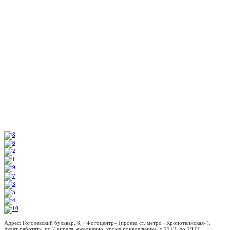
Адрес: Гоголевский бульвар, 8, «Фотоцентр» (проезд ст. метро «Кропоткинская»).
Будет работать по 7 апреля ежедневно, кроме понедельника, с 11.00 до 19.00.