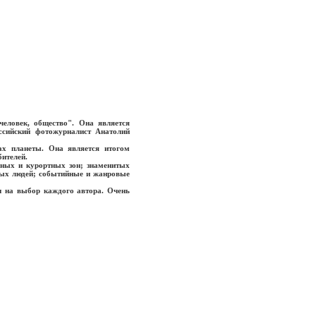
человек, общество". Она является
ссийский фотожурналист Анатолий
ах планеты. Она является итогом
бителей.
дных и курортных зон; знаменитых
стых людей; событийные и жанровые
и на выбор каждого автора. Очень