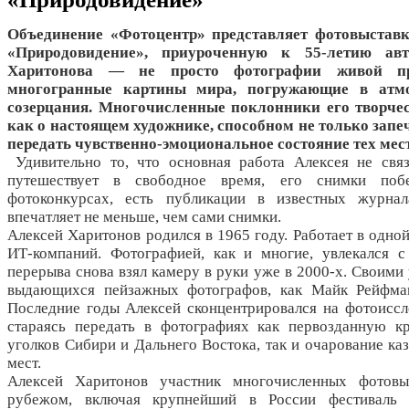
Объединение «Фотоцентр» представляет фотовыстав
«Природовидение», приуроченную к 55-летию авт
Харитонова — не просто фотографии живой п
многогранные картины мира, погружающие в атмо
созерцания. Многочисленные поклонники его творчес
как о настоящем художнике, способном не только запеч
передать чувственно-эмоциональное состояние тех мест
Удивительно то, что основная работа Алексея не свя
путешествует в свободное время, его снимки по
фотоконкурсах, есть публикации в известных журнал
впечатляет не меньше, чем сами снимки.
Алексей Харитонов родился в 1965 году. Работает в одно
ИТ-компаний. Фотографией, как и многие, увлекался с 
перерыва снова взял камеру в руки уже в 2000-х. Своими 
выдающихся пейзажных фотографов, как Майк Рейфм
Последние годы Алексей сконцентрировался на фотоиссл
стараясь передать в фотографиях как первозданную к
уголков Сибири и Дальнего Востока, так и очарование ка
мест.
Алексей Харитонов участник многочисленных фотов
рубежом, включая крупнейший в России фестиваль 