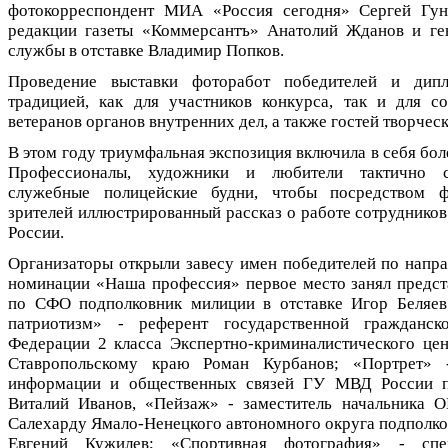
фотокорреспондент МИА «Россия сегодня» Сергей Гуне
редакции газеты «Коммерсантъ» Анатолий Жданов и ге
службы в отставке Владимир Попков.
Проведение выставки фоторабот победителей и дип
традицией, как для участников конкурса, так и для со
ветеранов органов внутренних дел, а также гостей творчес
В этом году триумфальная экспозиция включила в себя бол
Профессионалы, художники и любители тактично ст
служебные полицейские будни, чтобы посредством 
зрителей иллюстрированный рассказ о работе сотрудников
России.
Организаторы открыли завесу имен победителей по напра
номинации «Наша профессия» первое место занял предс
по СФО подполковник милиции в отставке Игор Беляев
патриотизм» - референт государственной гражданс
Федерации 2 класса Экспертно-криминалистического ц
Ставропольскому краю Роман Курбанов; «Портрет» 
информации и общественных связей ГУ МВД России 
Виталий Иванов, «Пейзаж» - заместитель начальника 
Салехарду Ямало-Ненецкого автономного округа подполк
Евгений Кужилев; «Спортивная фотография» - сп