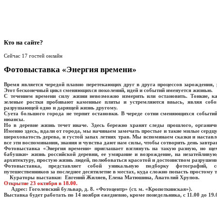
Кто
на сайте?
Сейчас 17 гостей онлайн
Фотовыставка «Энергия времени»
Время является чередой плавно перетекающих друг в друга процессов зарождения, 
Этот бесконечный цикл сменяющихся поколений, идей и событий именуется жизнью.
С течением времени силу жизни невозможно измерить или остановить. Тонкие, ка
зеленые ростки пробивают каменные плиты и устремляются ввысь, являя собо
разрушающей одно и дарящей жизнь другому.
Суета большого города не терпит остановки. В череде сотни сменяющихся событи
нюансы.
Но в деревне жизнь течет иначе. Здесь бережно хранят следы прошлого, органич
Именно здесь, вдали от города, мы начинаем замечать простые и такие милые сердцу
шероховатость дерева, и густой запах летних трав. Мы вспоминаем сказки и наставл
все эти воспоминания, знания и чувства дают нам силы, чтобы сотворить день завтра
Фотовыставка «Энергия времени» приглашает взглянуть на такую разную, но ще
бабушки» жизнь российской деревни, ее умирание и возрождение, на незатейливу
архитектуру, простую жизнь людей, полюбоваться красотой и достоинством разруше
Фотовыставка, представляет собой уникальную подборку фотографий, с
путешественников за последнее десятилетие в местах, куда сложно попасть простому т
Кураторы выставки: Евгений Жиляев, Елена Матюшина, Анатолий Хрупов.
Открытие 23 октября в 18.00.
Адрес: Гоголевский бульвар, д. 8. «Фотоцентр» (ст. м. «Кропоткинская»).
Выставка будет работать по 14 ноября ежедневно, кроме понедельника, с 11.00 до 19.