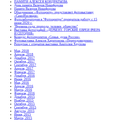
ПАМЯТИ АЛЕКСЕЯ КОНДРАТЬЕВА
День памяти Валерия Никифорова
Памяти Валерия Никифорова
Объединение «Фотоцентр» представляет фотовыставку
«СамоИзоляция»
Фотолаборатория в "Фотоцентре" прекратила работу с 15
июня 2020 г.
"Времена года: природа, человек, общество"
Выставка фотографий «ДЕРБЕНТ. ГОРСКИЕ ЕВРЕИ ВЧЕРА
И СЕГОДНЯ»
Конкурс фотопроектов «Семья- душа России»
Фотовыставка Алексея Харитонова «Природовидение»
Репортаж с открытия выставки Анатолия Хрупова
Мая, 2018
Апреля, 2018
Декабря, 2017
Октября, 2017
Сентября, 2017
Апреля, 2017
Февраля, 2017
Декабря, 2016
Июня, 2016
Мая, 2016
Апреля, 2016
Марта, 2016
Февраля, 2016
Декабря, 2015
Ноября, 2015
Октября, 2015
Сентября, 2015
Августа, 2015
Июня, 2015
Марта, 2015