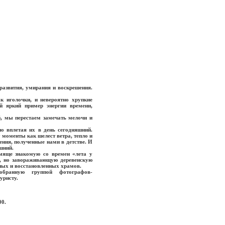
развития, умирания и воскрешения.
к иголочки, и невероятно хрупкие
й яркий пример энергии времени,
й, мы перестаем замечать мелочи и
но вплетая их в день сегодняшний.
 моменты как шелест ветра, тепло и
ения, полученные нами в детстве. И
шний.
мяще знакомую со времен «лета у
ю, но завораживающую деревенскую
нных и восстановленных храмов.
обранную группой фотографов-
уристу.
00.