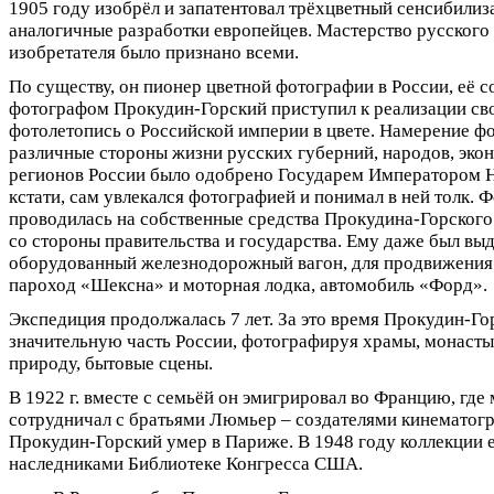
1905 году изобрёл и запатентовал трёхцветный сенсибили
аналогичные разработки европейцев. Мастерство русского
изобретателя было признано всеми.
По существу, он пионер цветной фотографии в России, её с
фотографом Прокудин-Горский приступил к реализации сво
фотолетопись о Российской империи в цвете. Намерение ф
различные стороны жизни русских губерний, народов, эко
регионов России было одобрено Государем Императором Ни
кстати, сам увлекался фотографией и понимал в ней толк. 
проводилась на собственные средства Прокудина-Горског
со стороны правительства и государства. Ему даже был вы
оборудованный железнодорожный вагон, для продвижения 
пароход «Шексна» и моторная лодка, автомобиль «Форд».
Экспедиция продолжалась 7 лет. За это время Прокудин-Го
значительную часть России, фотографируя храмы, монастыр
природу, бытовые сцены.
В 1922 г. вместе с семьёй он эмигрировал во Францию, где 
сотрудничал с братьями Люмьер – создателями кинематогра
Прокудин-Горский умер в Париже. В 1948 году коллекции 
наследниками Библиотеке Конгресса США.