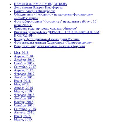
ПАМЯТИ АЛЕКСЕЯ КОНДРАТЬЕВА
День памяти Валерия Никифорова
Памяти Валерия Никифорова
Объединение «Фотоцентр» представляет фотовыставку
«СамоИзоляция»
Фотолаборатория в "Фотоцентре" прекратила работу с 15
июня 2020 г.
"Времена года: природа, человек, общество"
Выставка фотографий «ДЕРБЕНТ. ГОРСКИЕ ЕВРЕИ ВЧЕРА
И СЕГОДНЯ»
Конкурс фотопроектов «Семья- душа России»
Фотовыставка Алексея Харитонова «Природовидение»
Репортаж с открытия выставки Анатолия Хрупова
Мая, 2018
Апреля, 2018
Декабря, 2017
Октября, 2017
Сентября, 2017
Апреля, 2017
Февраля, 2017
Декабря, 2016
Июня, 2016
Мая, 2016
Апреля, 2016
Марта, 2016
Февраля, 2016
Декабря, 2015
Ноября, 2015
Октября, 2015
Сентября, 2015
Августа, 2015
Июня, 2015
Марта, 2015