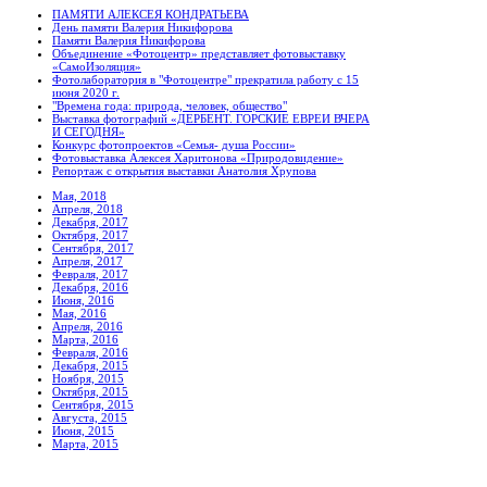
ПАМЯТИ АЛЕКСЕЯ КОНДРАТЬЕВА
День памяти Валерия Никифорова
Памяти Валерия Никифорова
Объединение «Фотоцентр» представляет фотовыставку
«СамоИзоляция»
Фотолаборатория в "Фотоцентре" прекратила работу с 15
июня 2020 г.
"Времена года: природа, человек, общество"
Выставка фотографий «ДЕРБЕНТ. ГОРСКИЕ ЕВРЕИ ВЧЕРА
И СЕГОДНЯ»
Конкурс фотопроектов «Семья- душа России»
Фотовыставка Алексея Харитонова «Природовидение»
Репортаж с открытия выставки Анатолия Хрупова
Мая, 2018
Апреля, 2018
Декабря, 2017
Октября, 2017
Сентября, 2017
Апреля, 2017
Февраля, 2017
Декабря, 2016
Июня, 2016
Мая, 2016
Апреля, 2016
Марта, 2016
Февраля, 2016
Декабря, 2015
Ноября, 2015
Октября, 2015
Сентября, 2015
Августа, 2015
Июня, 2015
Марта, 2015