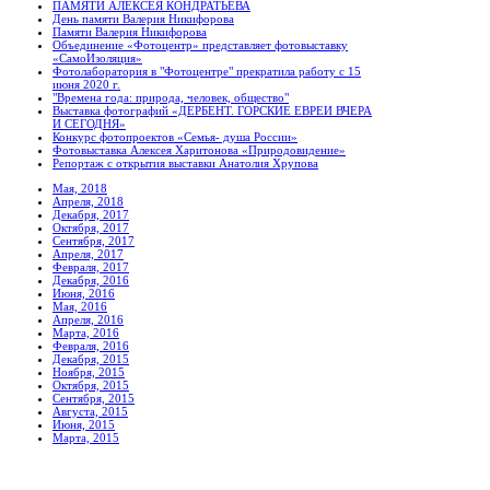
ПАМЯТИ АЛЕКСЕЯ КОНДРАТЬЕВА
День памяти Валерия Никифорова
Памяти Валерия Никифорова
Объединение «Фотоцентр» представляет фотовыставку
«СамоИзоляция»
Фотолаборатория в "Фотоцентре" прекратила работу с 15
июня 2020 г.
"Времена года: природа, человек, общество"
Выставка фотографий «ДЕРБЕНТ. ГОРСКИЕ ЕВРЕИ ВЧЕРА
И СЕГОДНЯ»
Конкурс фотопроектов «Семья- душа России»
Фотовыставка Алексея Харитонова «Природовидение»
Репортаж с открытия выставки Анатолия Хрупова
Мая, 2018
Апреля, 2018
Декабря, 2017
Октября, 2017
Сентября, 2017
Апреля, 2017
Февраля, 2017
Декабря, 2016
Июня, 2016
Мая, 2016
Апреля, 2016
Марта, 2016
Февраля, 2016
Декабря, 2015
Ноября, 2015
Октября, 2015
Сентября, 2015
Августа, 2015
Июня, 2015
Марта, 2015