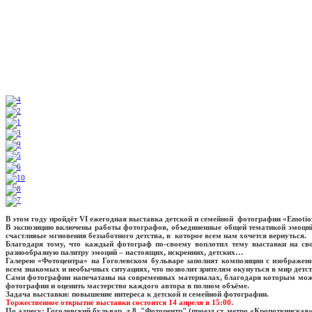
В этом году пройдёт VI ежегодная выставка детской и семейной фотографии «E
В экспозицию включены работы фотографов, объединенные общей тематикой эмоций:
счастливые мгновения беззаботного детства, в которое всем нам хочется вернуться.
Благодаря тому, что каждый фотограф по-своему воплотил тему выставки на сво
разнообразную палитру эмоций – настоящих, искренних, детских…
Галерею «Фотоцентра» на Гоголевском бульваре заполнят композиции с изображен
всем знакомых и необычных ситуациях, что позволит зрителям окунуться в мир детст
Сами фотографии напечатаны на современных материалах, благодаря которым можн
фотографии и оценить мастерство каждого автора в полном объёме.
Задача выставки: повышение интереса к детской и семейной фотографии.
Торжественное открытие выставки состоится 14 апреля в 15:00.
По адресу: Гоголевский бульвар, д.8, "Фотоцентр" (проезд ст. метро «Кропоткинская»