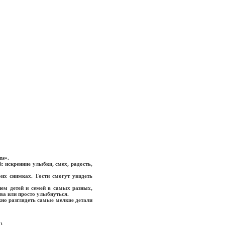
motions».
 искренние улыбки, смех, радость,
их снимках. Гости смогут увидеть
ием детей и семей в самых разных,
ва или просто улыбнуться.
о разглядеть самые мелкие детали
).