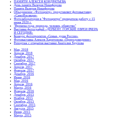
ПАМЯТИ АЛЕКСЕЯ КОНДРАТЬЕВА
День памяти Валерия Никифорова
Памяти Валерия Никифорова
Объединение «Фотоцентр» представляет фотовыставку
«СамоИзоляция»
Фотолаборатория в "Фотоцентре" прекратила работу с 15
июня 2020 г.
"Времена года: природа, человек, общество"
Выставка фотографий «ДЕРБЕНТ. ГОРСКИЕ ЕВРЕИ ВЧЕРА
И СЕГОДНЯ»
Конкурс фотопроектов «Семья- душа России»
Фотовыставка Алексея Харитонова «Природовидение»
Репортаж с открытия выставки Анатолия Хрупова
Мая, 2018
Апреля, 2018
Декабря, 2017
Октября, 2017
Сентября, 2017
Апреля, 2017
Февраля, 2017
Декабря, 2016
Июня, 2016
Мая, 2016
Апреля, 2016
Марта, 2016
Февраля, 2016
Декабря, 2015
Ноября, 2015
Октября, 2015
Сентября, 2015
Августа, 2015
Июня, 2015
Марта, 2015