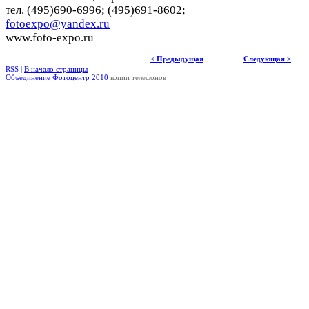
тел. (495)690-6996; (495)691-8602;
fotoexpo@yandex.ru
www.foto-expo.ru
< Предыдущая
Следующая >
RSS |
В начало страницы
Объединение Фотоцентр 2010
копии телефонов