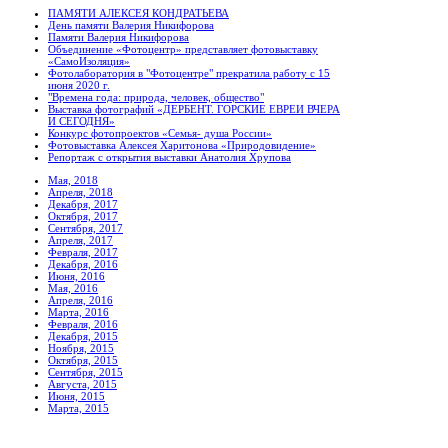
ПАМЯТИ АЛЕКСЕЯ КОНДРАТЬЕВА
День памяти Валерия Никифорова
Памяти Валерия Никифорова
Объединение «Фотоцентр» представляет фотовыставку
«СамоИзоляция»
Фотолаборатория в "Фотоцентре" прекратила работу с 15
июня 2020 г.
"Времена года: природа, человек, общество"
Выставка фотографий «ДЕРБЕНТ. ГОРСКИЕ ЕВРЕИ ВЧЕРА
И СЕГОДНЯ»
Конкурс фотопроектов «Семья- душа России»
Фотовыставка Алексея Харитонова «Природовидение»
Репортаж с открытия выставки Анатолия Хрупова
Мая, 2018
Апреля, 2018
Декабря, 2017
Октября, 2017
Сентября, 2017
Апреля, 2017
Февраля, 2017
Декабря, 2016
Июня, 2016
Мая, 2016
Апреля, 2016
Марта, 2016
Февраля, 2016
Декабря, 2015
Ноября, 2015
Октября, 2015
Сентября, 2015
Августа, 2015
Июня, 2015
Марта, 2015