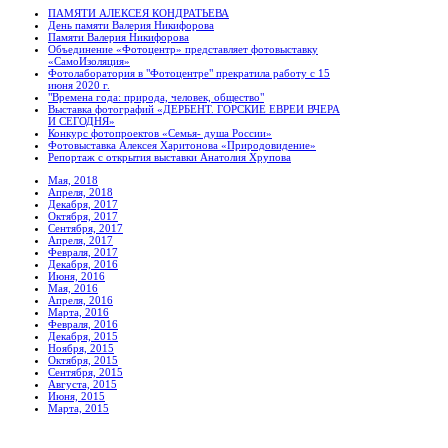
ПАМЯТИ АЛЕКСЕЯ КОНДРАТЬЕВА
День памяти Валерия Никифорова
Памяти Валерия Никифорова
Объединение «Фотоцентр» представляет фотовыставку
«СамоИзоляция»
Фотолаборатория в "Фотоцентре" прекратила работу с 15
июня 2020 г.
"Времена года: природа, человек, общество"
Выставка фотографий «ДЕРБЕНТ. ГОРСКИЕ ЕВРЕИ ВЧЕРА
И СЕГОДНЯ»
Конкурс фотопроектов «Семья- душа России»
Фотовыставка Алексея Харитонова «Природовидение»
Репортаж с открытия выставки Анатолия Хрупова
Мая, 2018
Апреля, 2018
Декабря, 2017
Октября, 2017
Сентября, 2017
Апреля, 2017
Февраля, 2017
Декабря, 2016
Июня, 2016
Мая, 2016
Апреля, 2016
Марта, 2016
Февраля, 2016
Декабря, 2015
Ноября, 2015
Октября, 2015
Сентября, 2015
Августа, 2015
Июня, 2015
Марта, 2015