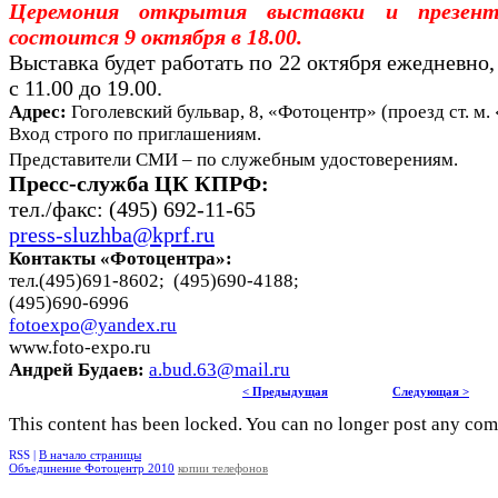
Церемония открытия выставки и презент
состоится 9 октября в 18.00.
Выставка будет работать по 22 октября ежедневно
с 11.00 до 19.00.
Адрес:
Гоголевский бульвар, 8, «Фотоцентр» (проезд ст. м
Вход строго по приглашениям.
Представители СМИ – по служебным удостоверениям.
Пресс-служба ЦК КПРФ:
тел./факс: (495) 692-11-65
press-sluzhba@kprf.ru
Контакты «Фотоцентра»:
тел.(495)691-8602; (495)690-4188;
(495)690-6996
fotoexpo@yandex.ru
www.foto-expo.ru
Андрей Будаев:
a.bud.63@mail.ru
< Предыдущая
Следующая >
This content has been locked. You can no longer post any co
RSS |
В начало страницы
Объединение Фотоцентр 2010
копии телефонов