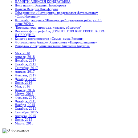
ПАМЯТИ АЛЕКСЕЯ КОНДРАТЬЕВА
День памяти Валерия Никифорова
Памяти Валерия Никифорова
Объединение «Фотоцентр» представляет фотовыставку
«СамоИзоляция»
Фотолаборатория в "Фотоцентре" прекратила работу с 15
июня 2020 г.
"Времена года: природа, человек, общество"
Выставка фотографий «ДЕРБЕНТ. ГОРСКИЕ ЕВРЕИ ВЧЕРА
И СЕГОДНЯ»
Конкурс фотопроектов «Семья- душа России»
Фотовыставка Алексея Харитонова «Природовидение»
Репортаж с открытия выставки Анатолия Хрупова
Мая, 2018
Апреля, 2018
Декабря, 2017
Октября, 2017
Сентября, 2017
Апреля, 2017
Февраля, 2017
Декабря, 2016
Июня, 2016
Мая, 2016
Апреля, 2016
Марта, 2016
Февраля, 2016
Декабря, 2015
Ноября, 2015
Октября, 2015
Сентября, 2015
Августа, 2015
Июня, 2015
Марта, 2015