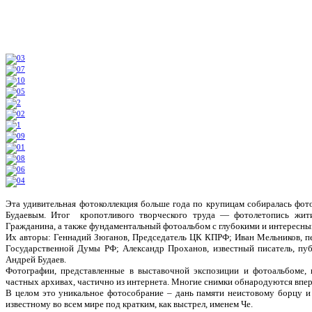
Эта удивительная фотоколлекция больше года по крупицам собиралась фо
Будаевым. Итог кропотливого творческого труда — фотолетопись жит
Гражданина, а также фундаментальный фотоальбом с глубокими и интересны
Их авторы: Геннадий Зюганов, Председатель ЦК КПРФ; Иван Мельников, пе
Государственной Думы РФ; Александр Проханов, известный писатель, пуб
Андрей Будаев.
Фотографии, представленные в выставочной экспозиции и фотоальбоме,
частных архивах, частично из интернета. Многие снимки обнародуются впе
В целом это уникальное фотособрание – дань памяти неистовому борцу 
известному во всем мире под кратким, как выстрел, именем Че.