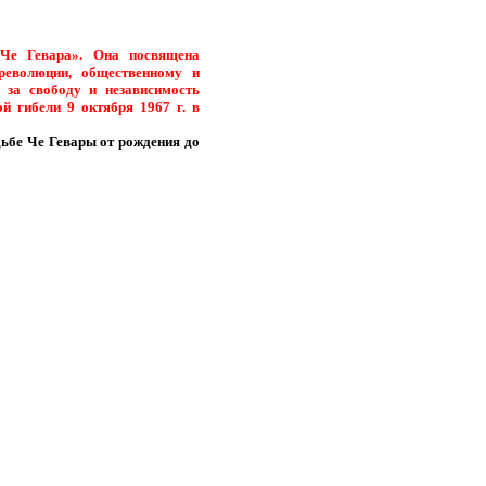
 Че Гевара». Она посвящена
революции, общественному и
 за свободу и независимость
й гибели 9 октября 1967 г. в
дьбе Че Гевары от рождения до