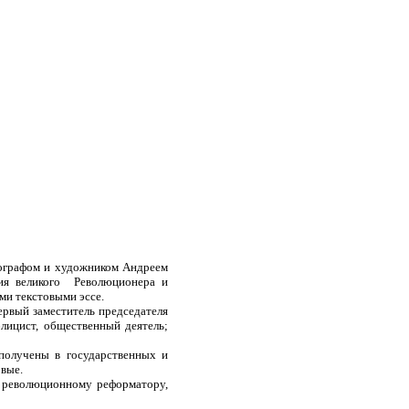
тографом и художником Андреем
ия великого Революционера и
ми текстовыми эссе.
рвый заместитель председателя
лицист, общественный деятель;
 получены в государственных и
рвые.
и революционному реформатору,