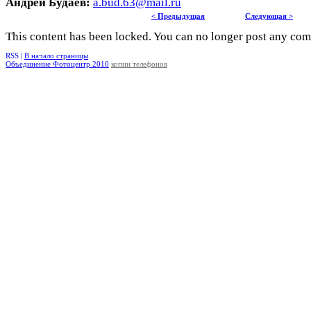
Андрей Будаев:
a.bud.63@mail.ru
< Предыдущая
Следующая >
This content has been locked. You can no longer post any co
RSS |
В начало страницы
Объединение Фотоцентр 2010
копии телефонов