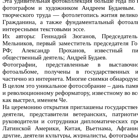
Эта удивительная фотоколлекция больше года по
фотографом и художником Андреем Будаевым.
творческого труда — фотолетопись жития велик
Гражданина, а также фундаментальный фотоал
интересными текстовыми эссе.
Их авторы: Геннадий Зюганов, Председат
Мельников, первый заместитель председателя Г
РФ; Александр Проханов, известный писа
общественный деятель; Андрей Будаев.
Фотографии, представленные в выставоч
фотоальбоме, получены в государственных 
частично из интернета. Многие снимки обнародую
В целом это уникальное фотособрание – дань пам
и революционному реформатору, известному во вс
как выстрел, именем Че.
На церемонию открытия приглашены государстве
деятели, представители ветеранских, патриоти
руководители и сотрудники дипломатических пре
Латинской Америки, Китая, Вьетнама, Афгани
другие, деятели культуры, журналисты, фотографы