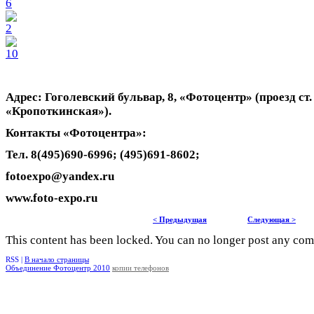
Адрес: Гоголевский бульвар, 8, «Фотоцентр» (проезд ст.
«Кропоткинская»).
Контакты «Фотоцентра»:
Тел. 8(495)690-6996; (495)691-8602;
fotoexpo
@
yandex
.
ru
www.foto-expo.ru
< Предыдущая
Следующая >
This content has been locked. You can no longer post any co
RSS |
В начало страницы
Объединение Фотоцентр 2010
копии телефонов