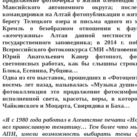
продолжение фотоочерка о жизни оленеводов 
Мансийского автономного округа; посл
командировки на Алтай фотопубликации о жит
берегу Телецкого озера и письма одного из
Кремль о безобразном отношении к фа
«жемчужины» Алтая данной местности 
государственного заповедника; в 2014 г. по
Всероссийского фотоконкурса СМИ «Мгновени
Юрий Анатольевич Кавер фотопоэт, ф
светописных работах, как бы слышны строк
Блока, Есенина, Рубцова…
Одна из его выставок, прошедших в «Фотоцент
восемь лет назад, называлась «Музыка души»
фотоколлекция это продолжение фотосимф
исполненной света, красоты, веры, в котор
Чайковского и Моцарта, Свиридова и Баха…
«Я с 1980 года работал в Агентстве печати «Но
вел православную тематику… Тем более что 
АПН, имели возможность выбирать темы ф