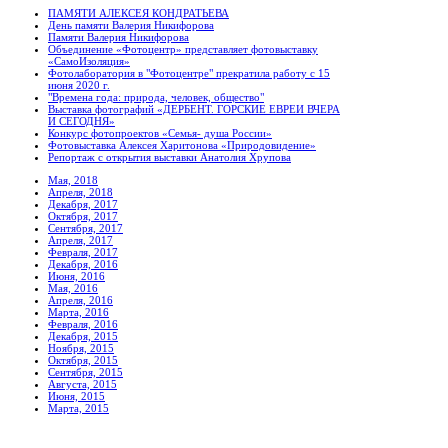
ПАМЯТИ АЛЕКСЕЯ КОНДРАТЬЕВА
День памяти Валерия Никифорова
Памяти Валерия Никифорова
Объединение «Фотоцентр» представляет фотовыставку
«СамоИзоляция»
Фотолаборатория в "Фотоцентре" прекратила работу с 15
июня 2020 г.
"Времена года: природа, человек, общество"
Выставка фотографий «ДЕРБЕНТ. ГОРСКИЕ ЕВРЕИ ВЧЕРА
И СЕГОДНЯ»
Конкурс фотопроектов «Семья- душа России»
Фотовыставка Алексея Харитонова «Природовидение»
Репортаж с открытия выставки Анатолия Хрупова
Мая, 2018
Апреля, 2018
Декабря, 2017
Октября, 2017
Сентября, 2017
Апреля, 2017
Февраля, 2017
Декабря, 2016
Июня, 2016
Мая, 2016
Апреля, 2016
Марта, 2016
Февраля, 2016
Декабря, 2015
Ноября, 2015
Октября, 2015
Сентября, 2015
Августа, 2015
Июня, 2015
Марта, 2015