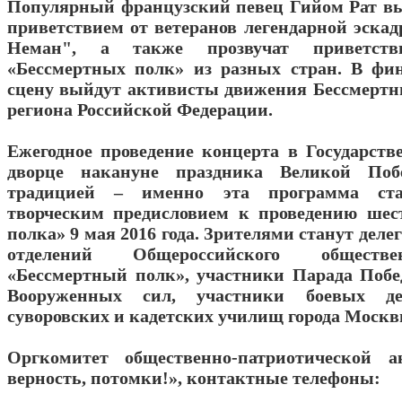
Популярный французский певец Гийом Рат в
приветствием от ветеранов легендарной эска
Неман", а также прозвучат приветст
«Бессмертных полк» из разных стран. В фи
сцену выйдут активисты движения Бессмертн
региона Российской Федерации.
Ежегодное проведение концерта в Государст
дворце накануне праздника Великой Поб
традицией – именно эта программа ста
творческим предисловием к проведению шес
полка» 9 мая 2016 года. Зрителями станут дел
отделений Общероссийского обществ
«Бессмертный полк», участники Парада Побе
Вооруженных сил, участники боевых де
суворовских и кадетских училищ города Москв
Оргкомитет общественно-патриотической 
верность, потомки!», контактные телефоны: