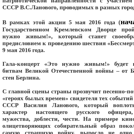
патриотической направленности с участием
СССР В.С.Ланового, проводимых в разных город
нач
В рамках этой акции 5 мая 2016 года (
Государственном Кремлевском Дворце про
нужно живым!», который станет своеобр
предисловием к проведению шествия «Бессмер
9 мая 2016 года.
Гала-концерт «Это нужно живым!» будет 
битвам Великой Отечественной войны – от 
стен Берлина.
С главной сцены страны прозвучит песенно-по
«героях былых времен» свидетеля тех событий 
СССР Василия Ланового, который воплот
характер настоящего русского офицера,
мужества, доблести, чести. На примере кино
олицетворяющих собирательный образ покол
самую страшную войну, выросло не одно 