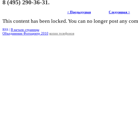
8 (495) 290-36-31.
< Предыдущая
Следующая >
This content has been locked. You can no longer post any co
RSS |
В начало страницы
Объединение Фотоцентр 2010
копии телефонов