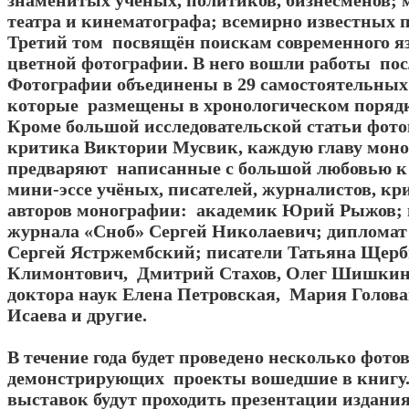
знаменитых учёных, политиков, бизнесменов; 
театра и кинематографа; всемирно известных п
Третий том посвящён поискам современного я
цветной фотографии. В него вошли работы по
Фотографии объединены в 29 самостоятельных 
которые размещены в хронологическом порядк
Кроме большой исследовательской статьи фот
критика Виктории Мусвик, каждую главу мон
предваряют написанные с большой любовью к
мини-эссе учёных, писателей, журналистов, кр
авторов монографии: академик Юрий Рыжов; 
журнала «Сноб» Сергей Николаевич; дипломат
Сергей Ястржембский; писатели Татьяна Щер
Климонтович, Дмитрий Стахов, Олег Шишкин,
доктора наук Елена Петровская, Мария Голов
Исаева и другие.
В течение года будет проведено несколько фото
демонстрирующих проекты вошедшие в книгу.
выставок будут проходить презентации издания