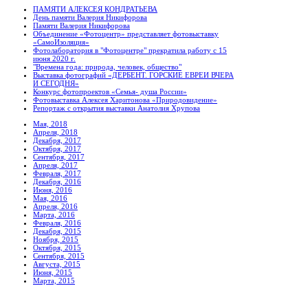
ПАМЯТИ АЛЕКСЕЯ КОНДРАТЬЕВА
День памяти Валерия Никифорова
Памяти Валерия Никифорова
Объединение «Фотоцентр» представляет фотовыставку
«СамоИзоляция»
Фотолаборатория в "Фотоцентре" прекратила работу с 15
июня 2020 г.
"Времена года: природа, человек, общество"
Выставка фотографий «ДЕРБЕНТ. ГОРСКИЕ ЕВРЕИ ВЧЕРА
И СЕГОДНЯ»
Конкурс фотопроектов «Семья- душа России»
Фотовыставка Алексея Харитонова «Природовидение»
Репортаж с открытия выставки Анатолия Хрупова
Мая, 2018
Апреля, 2018
Декабря, 2017
Октября, 2017
Сентября, 2017
Апреля, 2017
Февраля, 2017
Декабря, 2016
Июня, 2016
Мая, 2016
Апреля, 2016
Марта, 2016
Февраля, 2016
Декабря, 2015
Ноября, 2015
Октября, 2015
Сентября, 2015
Августа, 2015
Июня, 2015
Марта, 2015