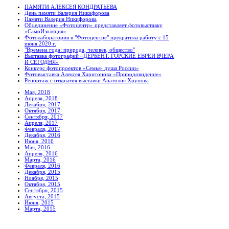
ПАМЯТИ АЛЕКСЕЯ КОНДРАТЬЕВА
День памяти Валерия Никифорова
Памяти Валерия Никифорова
Объединение «Фотоцентр» представляет фотовыставку
«СамоИзоляция»
Фотолаборатория в "Фотоцентре" прекратила работу с 15
июня 2020 г.
"Времена года: природа, человек, общество"
Выставка фотографий «ДЕРБЕНТ. ГОРСКИЕ ЕВРЕИ ВЧЕРА
И СЕГОДНЯ»
Конкурс фотопроектов «Семья- душа России»
Фотовыставка Алексея Харитонова «Природовидение»
Репортаж с открытия выставки Анатолия Хрупова
Мая, 2018
Апреля, 2018
Декабря, 2017
Октября, 2017
Сентября, 2017
Апреля, 2017
Февраля, 2017
Декабря, 2016
Июня, 2016
Мая, 2016
Апреля, 2016
Марта, 2016
Февраля, 2016
Декабря, 2015
Ноября, 2015
Октября, 2015
Сентября, 2015
Августа, 2015
Июня, 2015
Марта, 2015