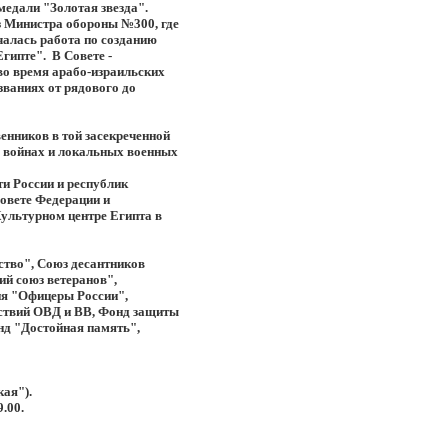
медали "Золотая звезда".
 Министра обороны №300, где
алась работа по созданию
гипте". В Совете -
во время арабо-израильских
званиях от рядового до
венников в той засекреченной
в войнах и локальных военных
и России и республик
овете Федерации и
Культурном центре Египта в
тво", Союз десантников
ий союз ветеранов",
ия "Офицеры России",
йствий ОВД и ВВ, Фонд защиты
нд "Достойная память",
кая").
.00.