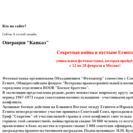
Кто
на сайте?
Сейчас 6 гостей онлайн
Операция "Кавказ"
Секретная война в пустыне Египт
уникальная фотовыставка, которая пройдё
с 12 по 28 февраля в Москве!
Фотовыставка организована Объединением "Фотоцентр" совместно с Сов
Египте, Общероссийским фондом "Ветераны правоохранительной и воен
городским отделением ВООВ "Боевое братство".
В экспозиции представлены редкие, ранее неизвестные широкому кругу л
период 1967-1973 годов советскими военнослужащими - участниками ара
конфликта.
Активные боевые действия на Ближнем Востоке между Египтом и Израиле
Египта непосредственное участие принимал Советский Союз, проходили в 
Гриф "Секретно" об участии нашей страны в этом конфликте снят только 
горнило этой «неизвестной» войны прошли свыше 50 000 человек со всег
проявленное в боях мужество и героизм свыше 1 000 советских офицеров,
награждены правительственными наградами. Подполковникам Н.М. Кут