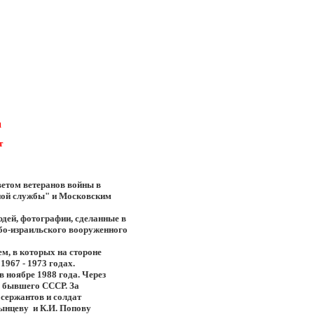
а
т
етом ветеранов войны в
ной службы" и Московским
юдей, фотографии, сделанные в
бо-израильского вооруженного
м, в которых на стороне
1967 - 1973 годах.
в ноябре 1988 года. Через
о бывшего СССР. За
 сержантов и солдат
ынцеву и К.И. Попову