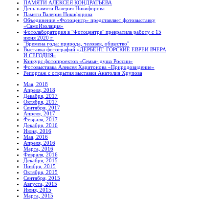
ПАМЯТИ АЛЕКСЕЯ КОНДРАТЬЕВА
День памяти Валерия Никифорова
Памяти Валерия Никифорова
Объединение «Фотоцентр» представляет фотовыставку
«СамоИзоляция»
Фотолаборатория в "Фотоцентре" прекратила работу с 15
июня 2020 г.
"Времена года: природа, человек, общество"
Выставка фотографий «ДЕРБЕНТ. ГОРСКИЕ ЕВРЕИ ВЧЕРА
И СЕГОДНЯ»
Конкурс фотопроектов «Семья- душа России»
Фотовыставка Алексея Харитонова «Природовидение»
Репортаж с открытия выставки Анатолия Хрупова
Мая, 2018
Апреля, 2018
Декабря, 2017
Октября, 2017
Сентября, 2017
Апреля, 2017
Февраля, 2017
Декабря, 2016
Июня, 2016
Мая, 2016
Апреля, 2016
Марта, 2016
Февраля, 2016
Декабря, 2015
Ноября, 2015
Октября, 2015
Сентября, 2015
Августа, 2015
Июня, 2015
Марта, 2015