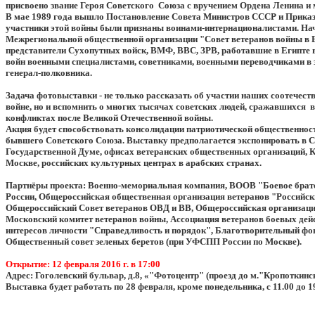
присвоено звание Героя Советского Союза с вручением Ордена Ленина и 
В мае 1989 года вышло Постановление Совета Министров СССР и Приказ
участники этой войны были признаны воинами-интернационалистами. Нач
Межрегиональной общественной организации "Совет ветеранов войны в Е
представители Сухопутных войск, ВМФ, ВВС, ЗРВ, работавшие в Египте 
войн военными специалистами, советниками, военными переводчиками в 
генерал-полковника.
Задача фотовыставки - не только рассказать об участии наших соотечест
войне, но и вспомнить о многих тысячах советских людей, сражавшихся 
конфликтах после Великой Отечественной войны.
Акция будет способствовать консолидации патриотической общественност
бывшего Советского Союза. Выставку предполагается экспонировать в С
Государственной Думе, офисах ветеранских общественных организаций, 
Москве, российских культурных центрах в арабских странах.
Партнёры проекта: Военно-мемориальная компания, ВООВ "Боевое братс
России, Общероссийская общественная организация ветеранов "Российск
Общероссийский Совет ветеранов ОВД и ВВ, Общероссийская организац
Московский комитет ветеранов войны, Ассоциация ветеранов боевых де
интересов личности "Справедливость и порядок", Благотворительный фо
Общественный совет зеленых беретов (при УФСПП России по Москве).
Открытие: 12 февраля 2016 г. в 17:00
Адрес: Гоголевский бульвар, д.8, «"Фотоцентр" (проезд до м."Кропоткинс
Выставка будет работать по 28 февраля, кроме понедельника, с 11.00 до 19