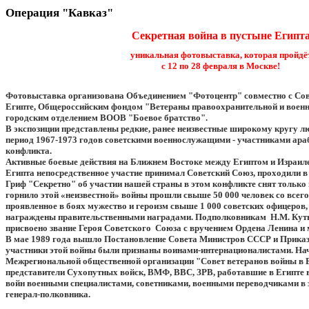
Операция "Кавказ"
Секретная война в пустыне Египт
уникальная фотовыставка, которая пройдё
с 12 по 28 февраля в Москве!
Фотовыставка организована Объединением "Фотоцентр" совместно с Сов
Египте, Общероссийским фондом "Ветераны правоохранительной и воен
городским отделением ВООВ "Боевое братство".
В экспозиции представлены редкие, ранее неизвестные широкому кругу л
период 1967-1973 годов советскими военнослужащими - участниками ара
конфликта.
Активные боевые действия на Ближнем Востоке между Египтом и Израиле
Египта непосредственное участие принимал Советский Союз, проходили в 
Гриф "Секретно" об участии нашей страны в этом конфликте снят только 
горнило этой «неизвестной» войны прошли свыше 50 000 человек со всег
проявленное в боях мужество и героизм свыше 1 000 советских офицеров,
награждены правительственными наградами. Подполковникам Н.М. Кут
присвоено звание Героя Советского Союза с вручением Ордена Ленина и 
В мае 1989 года вышло Постановление Совета Министров СССР и Приказ
участники этой войны были признаны воинами-интернационалистами. Нач
Межрегиональной общественной организации "Совет ветеранов войны в Е
представители Сухопутных войск, ВМФ, ВВС, ЗРВ, работавшие в Египте 
войн военными специалистами, советниками, военными переводчиками в 
генерал-полковника.