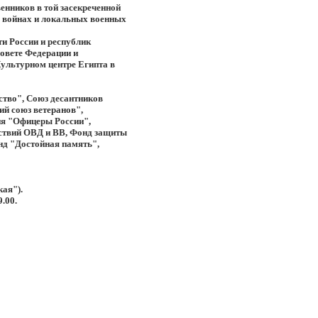
венников в той засекреченной
в войнах и локальных военных
и России и республик
овете Федерации и
Культурном центре Египта в
тво", Союз десантников
ий союз ветеранов",
ия "Офицеры России",
йствий ОВД и ВВ, Фонд защиты
нд "Достойная память",
кая").
.00.