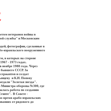
а
т
етом ветеранов войны в
ной службы" и Московским
юдей, фотографии, сделанные в
бо-израильского вооруженного
м, в которых на стороне
1967 - 1973 годах.
в ноябре 1988 года. Через
о бывшего СССР. За
 сержантов и солдат
ынцеву и К.И. Попову
медали "Золотая звезда".
 Министра обороны №300, где
алась работа по созданию
гипте". В Совете -
во время арабо-израильских
званиях от рядового до