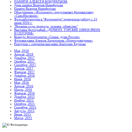
ПАМЯТИ АЛЕКСЕЯ КОНДРАТЬЕВА
День памяти Валерия Никифорова
Памяти Валерия Никифорова
Объединение «Фотоцентр» представляет фотовыставку
«СамоИзоляция»
Фотолаборатория в "Фотоцентре" прекратила работу с 15
июня 2020 г.
"Времена года: природа, человек, общество"
Выставка фотографий «ДЕРБЕНТ. ГОРСКИЕ ЕВРЕИ ВЧЕРА
И СЕГОДНЯ»
Конкурс фотопроектов «Семья- душа России»
Фотовыставка Алексея Харитонова «Природовидение»
Репортаж с открытия выставки Анатолия Хрупова
Мая, 2018
Апреля, 2018
Декабря, 2017
Октября, 2017
Сентября, 2017
Апреля, 2017
Февраля, 2017
Декабря, 2016
Июня, 2016
Мая, 2016
Апреля, 2016
Марта, 2016
Февраля, 2016
Декабря, 2015
Ноября, 2015
Октября, 2015
Сентября, 2015
Августа, 2015
Июня, 2015
Марта, 2015