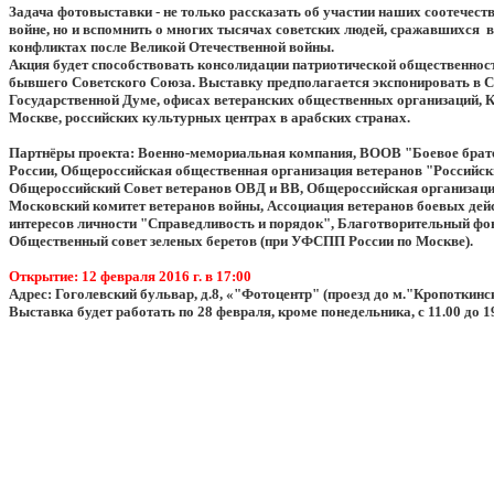
Задача фотовыставки - не только рассказать об участии наших соотечест
войне, но и вспомнить о многих тысячах советских людей, сражавшихся 
конфликтах после Великой Отечественной войны.
Акция будет способствовать консолидации патриотической общественност
бывшего Советского Союза. Выставку предполагается экспонировать в С
Государственной Думе, офисах ветеранских общественных организаций, 
Москве, российских культурных центрах в арабских странах.
Партнёры проекта: Военно-мемориальная компания, ВООВ "Боевое братс
России, Общероссийская общественная организация ветеранов "Российск
Общероссийский Совет ветеранов ОВД и ВВ, Общероссийская организац
Московский комитет ветеранов войны, Ассоциация ветеранов боевых де
интересов личности "Справедливость и порядок", Благотворительный фо
Общественный совет зеленых беретов (при УФСПП России по Москве).
Открытие: 12 февраля 2016 г. в 17:00
Адрес: Гоголевский бульвар, д.8, «"Фотоцентр" (проезд до м."Кропоткинс
Выставка будет работать по 28 февраля, кроме понедельника, с 11.00 до 19