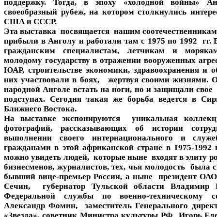
поддержку. Тогда, в эпоху «холодной войны» Ан
своеобразный рубеж, на котором столкнулись интере
США и СССР.
Эта выставка посвящается нашим соотечественникам,
прибыли в Анголу и работали там с 1975 по 1992 гг.
гражданским специалистам, летчикам и моряка
молодому государству в отражении вооруженных агре
ЮАР, строительстве экономики, здравоохранения и о
них участвовали в боях, жертвуя своими жизнями. 
народной Анголе встать на ноги, но и защищали свое
подступах. Сегодня такая же борьба ведется в Си
Ближнего Востока.
На выставке экспонируются уникальная коллекц
фотографий, рассказывающих об истории сотруд
выполнении своего интернационального и служ
гражданами в этой африканской стране в 1975-1992 
можно увидеть людей, которые ныне входят в элиту р
бизнесменов, журналистов, тех, чья молодость была 
бывший вице-премьер России, а ныне президент ОА
Сечин, губернатор Тульской области Владимир Г
Федеральной службы по военно-техническому со
Александр Фомин, заместитель Генерального дире
«Звезда», советник Министра культуры РФ Игорь Еле