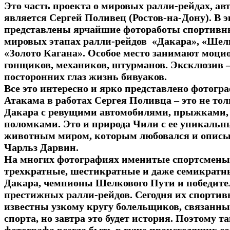
Это часть проекта о мировых ралли-рейдах, ав
является Сергей Поливец (Ростов-на-Дону). В 
представлены ярчайшие фотоработы спортивны
мировых этапах ралли-рейдов «Дакара», «Шелк
«Золото Кагана». Особое место занимают моц
гонщиков, механиков, штурманов. Эксклюзив –
посторонних глаз жизнь бивуаков.
Все это интересно и ярко представлено фотогр
Атакама в работах Сергея Поливца – это не тол
Дакара с ревущими автомобилями, прыжками, 
поломками. Это и природа Чили с ее уникаль
животным миром, которым любовался и описыв
Чарльз Дарвин.
На многих фотографиях именитые спортсмены 
трехкратные, шестикратные и даже семикрат
Дакара, чемпионы Шелкового Пути и победит
престижных ралли-рейдов. Сегодня их спорти
известны узкому кругу болельщиков, связанны
спорта, но завтра это будет история. Поэтому т