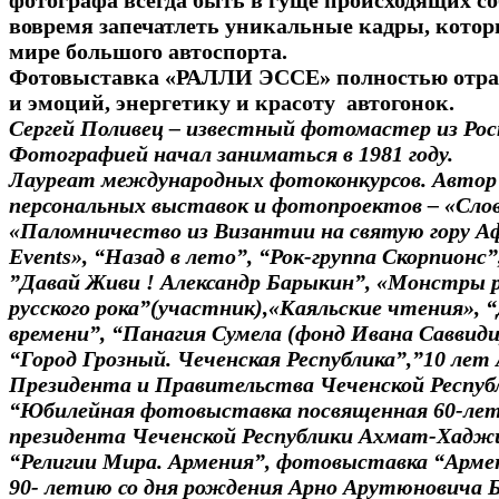
фотографа всегда быть в гуще происходящих с
вовремя запечатлеть уникальные кадры, котор
мире большого автоспорта.
Фотовыставка «РАЛЛИ ЭССЕ» полностью отра
и эмоций, энергетику и красоту автогонок.
Сергей Поливец – известный фотомастер из Рос
Фотографией начал заниматься в 1981 году.
Лауреат международных фотоконкурсов. Автор
персональных выставок и фотопроектов – «Слово
«Паломничество из Византии на святую гору А
Events», “Назад в лето”, “Рок-группа Скорпионс”
”Давай Живи ! Александр Барыкин”, «Монстры р
русского рока”(участник),«Каяльские чтения», “
времени”, “Панагия Сумела (фонд Ивана Саввиди
“Город Грозный. Чеченская Республика”,”10 ле
Президента и Правительства Чеченской Республ
“Юбилейная фотовыставка посвященная 60-ле
президента Чеченской Республики Ахмат-Хадж
“Религии Мира. Армения”, фотовыставка “Арме
90- летию со дня рождения Арно Арутюновича 