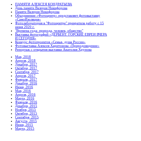
ПАМЯТИ АЛЕКСЕЯ КОНДРАТЬЕВА
День памяти Валерия Никифорова
Памяти Валерия Никифорова
Объединение «Фотоцентр» представляет фотовыставку
«СамоИзоляция»
Фотолаборатория в "Фотоцентре" прекратила работу с 15
июня 2020 г.
"Времена года: природа, человек, общество"
Выставка фотографий «ДЕРБЕНТ. ГОРСКИЕ ЕВРЕИ ВЧЕРА
И СЕГОДНЯ»
Конкурс фотопроектов «Семья- душа России»
Фотовыставка Алексея Харитонова «Природовидение»
Репортаж с открытия выставки Анатолия Хрупова
Мая, 2018
Апреля, 2018
Декабря, 2017
Октября, 2017
Сентября, 2017
Апреля, 2017
Февраля, 2017
Декабря, 2016
Июня, 2016
Мая, 2016
Апреля, 2016
Марта, 2016
Февраля, 2016
Декабря, 2015
Ноября, 2015
Октября, 2015
Сентября, 2015
Августа, 2015
Июня, 2015
Марта, 2015