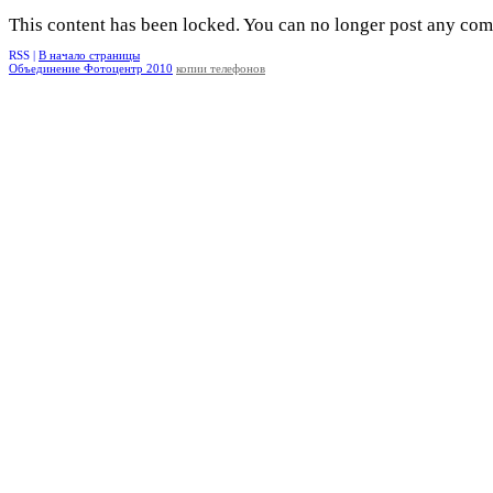
This content has been locked. You can no longer post any co
RSS |
В начало страницы
Объединение Фотоцентр 2010
копии телефонов