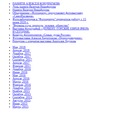
ПАМЯТИ АЛЕКСЕЯ КОНДРАТЬЕВА
День памяти Валерия Никифорова
Памяти Валерия Никифорова
Объединение «Фотоцентр» представляет фотовыставку
«СамоИзоляция»
Фотолаборатория в "Фотоцентре" прекратила работу с 15
июня 2020 г.
"Времена года: природа, человек, общество"
Выставка фотографий «ДЕРБЕНТ. ГОРСКИЕ ЕВРЕИ ВЧЕРА
И СЕГОДНЯ»
Конкурс фотопроектов «Семья- душа России»
Фотовыставка Алексея Харитонова «Природовидение»
Репортаж с открытия выставки Анатолия Хрупова
Мая, 2018
Апреля, 2018
Декабря, 2017
Октября, 2017
Сентября, 2017
Апреля, 2017
Февраля, 2017
Декабря, 2016
Июня, 2016
Мая, 2016
Апреля, 2016
Марта, 2016
Февраля, 2016
Декабря, 2015
Ноября, 2015
Октября, 2015
Сентября, 2015
Августа, 2015
Июня, 2015
Марта, 2015