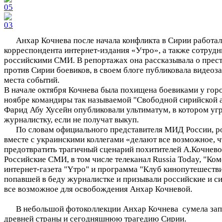
Анхар Кочнева после начала конфликта в Сирии работала
корреспондента интернет-издания «Утро», а также сотрудн
российскими СМИ. В репортажах она рассказывала о пре
против Сирии боевиков, в своем блоге публиковала видеоз
места событий.
В начале октября Кочнева была похищена боевиками у гор
ноябре командиры так называемой "Свободной сирийской 
Фарид Абу Хусейн опубликовали ультиматум, в котором уг
журналистку, если не получат выкуп.
По словам официального представителя МИД России, р
вместе с украинскими коллегами «делают все возможное, 
предотвратить трагичный сценарий похитителей А.Кочнево
Российские СМИ, в том числе телеканал Russia Today, "Ко
интернет-газета "Yтро" и программа "Клуб кинопутешест
попавшей в беду журналистке и призывали российские и си
все возможное для освобождения Анхар Кочневой.
В небольшой фотоколлекции Анхар Кочнева сумела запе
древней страны и сегодняшнюю трагедию Сирии.