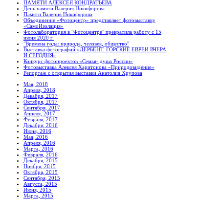
ПАМЯТИ АЛЕКСЕЯ КОНДРАТЬЕВА
День памяти Валерия Никифорова
Памяти Валерия Никифорова
Объединение «Фотоцентр» представляет фотовыставку
«СамоИзоляция»
Фотолаборатория в "Фотоцентре" прекратила работу с 15
июня 2020 г.
"Времена года: природа, человек, общество"
Выставка фотографий «ДЕРБЕНТ. ГОРСКИЕ ЕВРЕИ ВЧЕРА
И СЕГОДНЯ»
Конкурс фотопроектов «Семья- душа России»
Фотовыставка Алексея Харитонова «Природовидение»
Репортаж с открытия выставки Анатолия Хрупова
Мая, 2018
Апреля, 2018
Декабря, 2017
Октября, 2017
Сентября, 2017
Апреля, 2017
Февраля, 2017
Декабря, 2016
Июня, 2016
Мая, 2016
Апреля, 2016
Марта, 2016
Февраля, 2016
Декабря, 2015
Ноября, 2015
Октября, 2015
Сентября, 2015
Августа, 2015
Июня, 2015
Марта, 2015