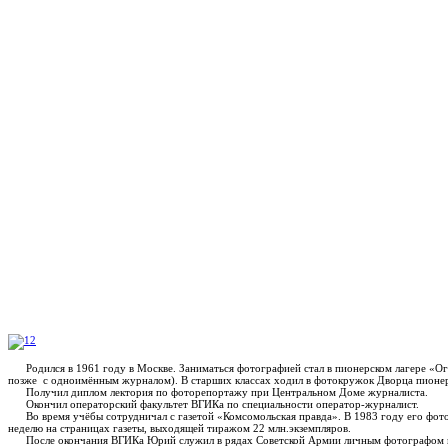
Родился в 1961 году в Москве. Заниматься фотографией стал в пионерском лагере «Ого
позже с одноимённым журналом). В старших классах ходил в фотокружок Дворца пионер
Получил диплом лектория по фоторепортажу при Центральном Доме журналиста.
Окончил операторский факультет ВГИКа по специальности оператор-журналист.
Во время учёбы сотрудничал с газетой «Комсомольская правда». В 1983 году его фот
неделю на страницах газеты, выходящей тиражом 22 млн.экземпляров.
После окончания ВГИКа Юрий служил в рядах Советской Армии личным фотографом 