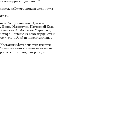
о фотокорреспондентом. С
имок из Белого дома времён путча
наль».
вом Ростроповичем, Эрнстом
 Полом Маккартни, Патрисией Каас,
м Окуджавой ,Марселем Марсо и др.
 Эворе – певице из Кабо Верде. Этой
отому, что Юрий принимал активное
«Настоящий фоторепортер кажется
ой незаметности и заключается магия
рассказ, — в этом, наверное, и