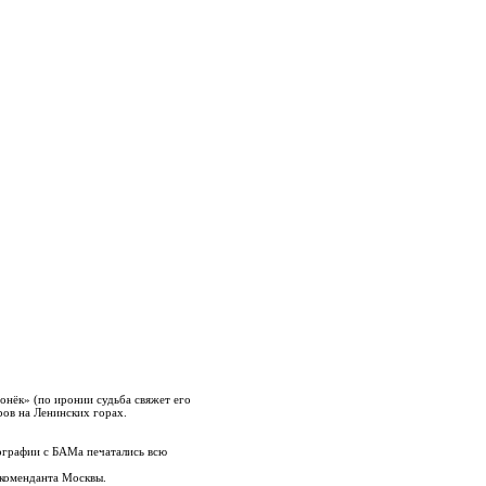
нёк» (по иронии судьба свяжет его
ов на Ленинских горах.
ографии с БАМа печатались всю
коменданта Москвы.