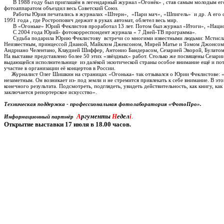
В 1988 году был приглашён в легендарный журнал «Огонёк» , став самым молодым ег
фотоаппаратом объездил весь Советский Союз.
Работы Юрия печатались в журналах «Штерн», «Пари мач», «Шпигель» и др. А его сн
1991 года , где Ростропович держит в руках автомат, облетел весь мир.
В «Огоньке» Юрий Феклистов проработал 13 лет. Потом был журнал «Итоги», «Нацио
С 2004 года Юрий- фотокорреспондент журнала « 7 Дней-ТВ программа».
Судьба подарила Юрию Феклистову встречи со многими известными людьми: Мстисла
Неизвестным, принцессой Дианой, Майклом Джексоном, Мирей Матье и Томом Джонсом,
Андриано Челентано, Клаудией Шиффер, Антонио Бандерасом, Сезарией Эворой, Булато
На выставке представлено более 50 этих «звёздных» работ. Столько же посвящены Сезарии
выдающейся исполнительнице из далёкой экзотической страны особое внимание ещё и п
участие в организации её концертов в России.
Журналист Олег Шишкин на страницах «Огонька» так отзывался о Юрии Феклистове: 
незаметным. Он возникает из- под земли и не стремится привлекать к себе внимание. В эт
конечного результата. Подсмотреть, подглядеть, увидеть действительность, как книгу, как 
заключается репортерское искусство».
Техническая поддержка - профессиональная фотолаборатория «ФотоПро».
А
ргументы
Н
едел
i
Информационный партнёр
.
Открытие выставки 17 июля в 18.00 часов.