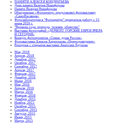
ПАМЯТИ АЛЕКСЕЯ КОНДРАТЬЕВА
День памяти Валерия Никифорова
Памяти Валерия Никифорова
Объединение «Фотоцентр» представляет фотовыставку
«СамоИзоляция»
Фотолаборатория в "Фотоцентре" прекратила работу с 15
июня 2020 г.
"Времена года: природа, человек, общество"
Выставка фотографий «ДЕРБЕНТ. ГОРСКИЕ ЕВРЕИ ВЧЕРА
И СЕГОДНЯ»
Конкурс фотопроектов «Семья- душа России»
Фотовыставка Алексея Харитонова «Природовидение»
Репортаж с открытия выставки Анатолия Хрупова
Мая, 2018
Апреля, 2018
Декабря, 2017
Октября, 2017
Сентября, 2017
Апреля, 2017
Февраля, 2017
Декабря, 2016
Июня, 2016
Мая, 2016
Апреля, 2016
Марта, 2016
Февраля, 2016
Декабря, 2015
Ноября, 2015
Октября, 2015
Сентября, 2015
Августа, 2015
Июня, 2015
Марта, 2015