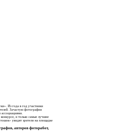
ки». Из года в год участники
ителей. Зачастую фотографии
и ассоциациями.
 конкурсе, и только самые лучшие
тошок» увидят зрители на площадке
графов, авторов фоторабот,