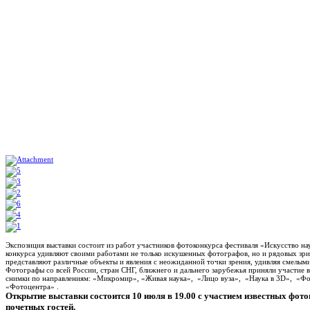
Экспозиция выставки состоит из работ участников фотоконкурса фестиваля «Искусство нау
конкурса удивляют своими работами не только искушенных фотографов, но и рядовых зр
представляют различные объекты и явления с неожиданной точки зрения, удивляя смелым
Фотографы со всей России, стран СНГ, ближнего и дальнего зарубежья приняли участие в
снимки по направлениям: «Микромир», «Живая наука», «Лицо вуза», «Наука в 3D», «Фо
«Фотоцентра» .
Открытие выставки состоится 10 июля в 19.00 с участием известных фото
почетных гостей.