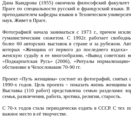
Дана Кындрова (1955) окончила философский факультет 
Праге по специальности русский и французский языки. В 
преподавателем кафедры языков в Техническом универси
наук. Живет в Праге.
Фотографией начала заниматься с 1973 г., причем искл
гуманистическим сюжетом. С 1992г. работает свобод
более 60 авторских выставок в стране и за рубежом. Ав
которых «Женщина от первого до последнего вздоха» 
женскую судьбу в ее многообразии, «Вывод советских в
«Подкарпатскaя Русь» (2006), «Ритуалы нормализации»
обстановке в Чехословакии 70-90 гг.
Проект «Путь женщины» состоит из фотографий, снятых с
1990-х годов. Цель проекта – показать жизнь женщины в
Выставка (110 работ) представлена семью разделами: вз
семья, развлечения, работа, эротика, религия, старость.
С 70-х годов стала периодически ездить в СССР. С тех п
важное место в её творчестве.