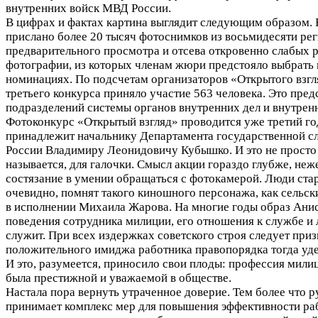
внутренних войск МВД России.
В цифрах и фактах картина выглядит следующим образом. 
прислано более 20 тысяч фотоснимков из восьмидесяти рег
предварительного просмотра и отсева откровенно слабых р
фотографии, из которых членам жюри предстояло выбрать 
номинациях. По подсчетам организаторов «Открытого взгля
третьего конкурса приняло участие 563 человека. Это пред
подразделений системы органов внутренних дел и внутрен
Фотоконкурс «Открытый взгляд» проводится уже третий го
принадлежит начальнику Департамента государственной 
России Владимиру Леонидовичу Кубышко. И это не просто
называется, для галочки. Смысл акции гораздо глубже, неж
состязание в умении обращаться с фотокамерой. Люди ста
очевидно, помнят такого киношного персонажа, как сельск
в исполнении Михаила Жарова. На многие годы образ Анис
поведения сотрудника милиции, его отношения к службе и
служит. При всех издержках советского строя следует приз
положительного имиджа работника правопорядка тогда уде
И это, разумеется, приносило свои плоды: профессия мили
была престижной и уважаемой в обществе.
Настала пора вернуть утраченное доверие. Тем более что 
принимает комплекс мер для повышения эффективности ра