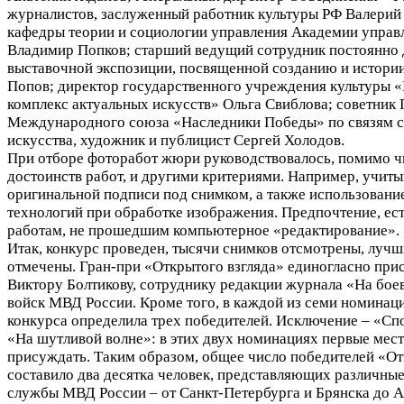
журналистов, заслуженный работник культуры РФ Валерий
кафедры теории и социологии управления Академии упра
Владимир Попков; старший ведущий сотрудник постоянно
выставочной экспозиции, посвященной созданию и истор
Попов; директор государственного учреждения культуры
комплекс актуальных искусств» Ольга Свиблова; советник
Международного союза «Наследники Победы» по связям с
искусства, художник и публицист Сергей Холодов.
При отборе фоторабот жюри руководствовалось, помимо 
достоинств работ, и другими критериями. Например, учиты
оригинальной подписи под снимком, а также использован
технологий при обработке изображения. Предпочтение, ест
работам, не прошедшим компьютерное «редактирование».
Итак, конкурс проведен, тысячи снимков отсмотрены, лучш
отмечены. Гран-при «Открытого взгляда» единогласно пр
Виктору Болтикову, сотруднику редакции журнала «На бое
войск МВД России. Кроме того, в каждой из семи номинац
конкурса определила трех победителей. Исключение – «Сп
«На шутливой волне»: в этих двух номинациях первые мес
присуждать. Таким образом, общее число победителей «От
составило два десятка человек, представляющих различные
службы МВД России – от Санкт-Петербурга и Брянска до А