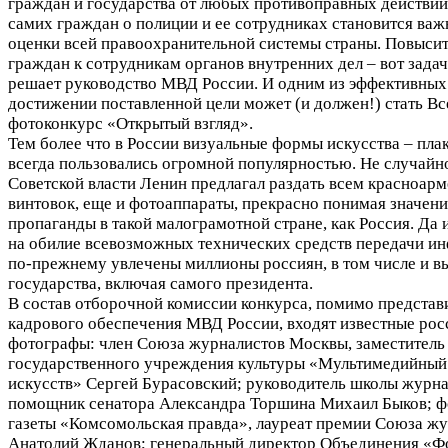
граждан и государства от любых противоправных действий.
самих граждан о полиции и ее сотрудниках становится ва
оценки всей правоохранительной системы страны. Повысит
граждан к сотрудникам органов внутренних дел – вот задач
решает руководство МВД России. И одним из эффективных
достижении поставленной цели может (и должен!) стать В
фотоконкурс «Открытый взгляд».
Тем более что в России визуальные формы искусства – плак
всегда пользовались огромной популярностью. Не случайн
Советской власти Ленин предлагал раздать всем красноар
винтовок, еще и фотоаппараты, прекрасно понимая значени
пропаганды в такой малограмотной стране, как Россия. Да 
на обилие всевозможных технических средств передачи и
по-прежнему увлечены миллионы россиян, в том числе и 
государства, включая самого президента.
В состав отборочной комиссии конкурса, помимо представ
кадрового обеспечения МВД России, входят известные ро
фотографы: член Союза журналистов Москвы, заместитель
государственного учреждения культуры «Мультимедийный
искусств» Сергей Бурасовский; руководитель школы журна
помощник сенатора Александра Торшина Михаил Быков; ф
газеты «Комсомольская правда», лауреат премии Союза ж
Анатолий Жданов; генеральный директор Объединения «Ф