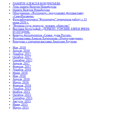
ПАМЯТИ АЛЕКСЕЯ КОНДРАТЬЕВА
День памяти Валерия Никифорова
Памяти Валерия Никифорова
Объединение «Фотоцентр» представляет фотовыставку
«СамоИзоляция»
Фотолаборатория в "Фотоцентре" прекратила работу с 15
июня 2020 г.
"Времена года: природа, человек, общество"
Выставка фотографий «ДЕРБЕНТ. ГОРСКИЕ ЕВРЕИ ВЧЕРА
И СЕГОДНЯ»
Конкурс фотопроектов «Семья- душа России»
Фотовыставка Алексея Харитонова «Природовидение»
Репортаж с открытия выставки Анатолия Хрупова
Мая, 2018
Апреля, 2018
Декабря, 2017
Октября, 2017
Сентября, 2017
Апреля, 2017
Февраля, 2017
Декабря, 2016
Июня, 2016
Мая, 2016
Апреля, 2016
Марта, 2016
Февраля, 2016
Декабря, 2015
Ноября, 2015
Октября, 2015
Сентября, 2015
Августа, 2015
Июня, 2015
Марта, 2015