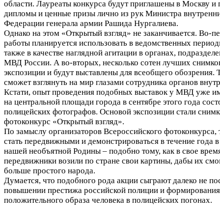
области. Лауреаты конкурса будут приглашены в Москву и
дипломы и ценные призы лично из рук Министра внутренни
Федерации генерала армии Рашида Нургалиева.
Однако на этом «Открытый взгляд» не заканчивается. Во-п
работы планируется использовать в ведомственных период
также в качестве наглядной агитации в органах, подраздел
МВД России. А во-вторых, несколько сотен лучших снимко
экспозиции и будут выставлены для всеобщего обозрения.
сможет взглянуть на мир глазами сотрудника органов внутр
Кстати, опыт проведения подобных выставок у МВД уже им
на центральной площади города в сентябре этого года сост
полицейских фотографов. Основой экспозиции стали снимк
фотоконкурс «Открытый взгляд».
По замыслу организаторов Всероссийского фотоконкурса, 
стать передвижными и демонстрироваться в течение года в
нашей необъятной Родины – подобно тому, как в свое врем
передвижники возили по стране свои картины, дабы их смо
больше простого народа.
Думается, что подобного рода акции сыграют далеко не п
повышении престижа российской полиции и формирования 
положительного образа человека в полицейских погонах.