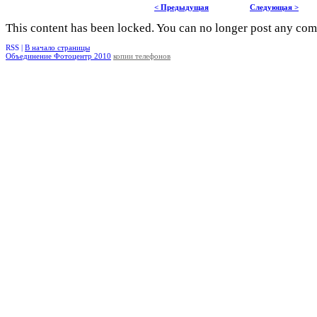
< Предыдущая
Следующая >
This content has been locked. You can no longer post any co
RSS |
В начало страницы
Объединение Фотоцентр 2010
копии телефонов