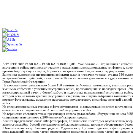
ВНУТРЕННИЕ ВОЙСКА – ВОЙСКА ВОЮЮЩИЕ. Уже больше 20 лет, начиная с событий фе
внутренние войска принимают участие в локализации межнациональных конфликтов, прес
противоборствующих сторон, борются с экстремистами, бандитами и террористами.
За период выполнения внутренними войсками задач в «горячих точках» страны 680 тыся
ветеранов боевых действий, из них свыше 26 тысяч человек удостоены государственных н
Героя Российской Федерации.
На фотовыставке представлено более 150 снимков войсковых фотографов, в которых расс
значимых событиях с участием внутренних войск, произошедших за последнее время. Эт
иллюстрированный отчет о боевой работе и подготовке подразделений внутренних войск, 
которой есть не только крепкий внутренний стержень, но и верно выбранная тональность
посетит фотовыставку, сможет по-настоящему почувствовать специфику нелегкой ратно
войск.
На специализированных стендах с фотоматериалами и документами из музея внутренних 
ознакомиться с ретроспективной историей внутренних войск.
На вернисаже состоится также презентация нового фотоальбома «Внутренние войска МВ
специально выпущенного к 200-летию войск правопорядка.
В книге представлено около 500 фотографий, большинство из которых опубликованы впер
аспекты служебно-боевой деятельности войск правопорядка, которые обеспечивают безоп
Южно-Сахалинска до Калининграда, от Мурманска до Грозного: здесь есть фотографии с
подразделений, воинских частей оперативного назначения и воинских частей по охране 