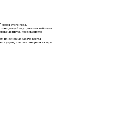
 марта этого года.
нокомандующий внутренними войсками
тные артисты, представители
ом их основная задача всегда
их угроз, или, как говорили на заре