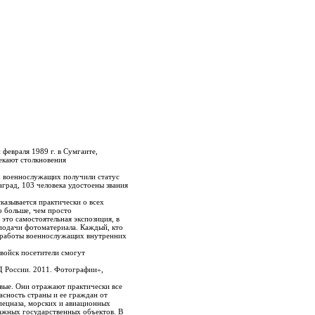
враля 1989 г. в Сумгаите,
екают столкновения
ч военнослужащих получили статус
аград, 103 человека удостоены звания
казывается практически о всех
о больше, чем просто
это самостоятельная экспозиция, в
 подачи фотоматериала. Каждый, кто
й работы военнослужащих внутренних
войск посетители смогут
Д России. 2011. Фотографии»,
вые. Они отражают практически все
асность страны и ее граждан от
пецназа, морских и авиационных
важных государственных объектов. В