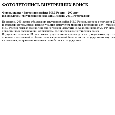
ФОТОЛЕТОПИСЬ ВНУТРЕННИХ ВОЙСК
Фотовыставка «Внутренние войска МВД России - 200 лет»
и фотоальбом «Внутренние войска МВД России. 2011.Фотографии»
Посвящены 200-летию образования внутренних войск МВД России, которое отмечается 27
В открытии фотовыставки примут участие заместитель министра внутренних дел - глав
МВД России генерал армии Николай Рогожкин, депутаты Государственной думы РФ, извес
общественных организаций, журналисты, военнослужащие внутренних войск.
Внутренние войска за 200 лет своего существования прошли долгий путь развития, при эт
оставалась неизменной – обеспечение национальной безопасности государства от внутренн
их создания, «охранение тишины и спокойствия в государстве».