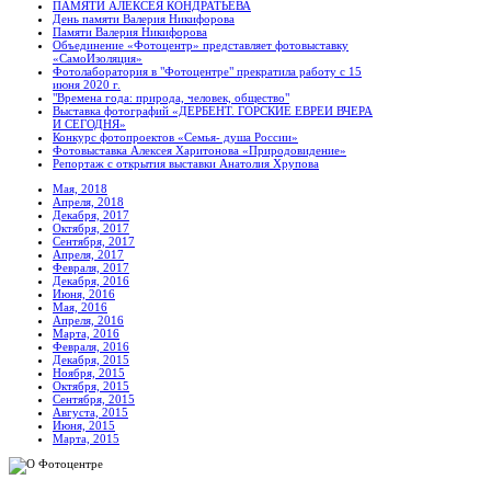
ПАМЯТИ АЛЕКСЕЯ КОНДРАТЬЕВА
День памяти Валерия Никифорова
Памяти Валерия Никифорова
Объединение «Фотоцентр» представляет фотовыставку
«СамоИзоляция»
Фотолаборатория в "Фотоцентре" прекратила работу с 15
июня 2020 г.
"Времена года: природа, человек, общество"
Выставка фотографий «ДЕРБЕНТ. ГОРСКИЕ ЕВРЕИ ВЧЕРА
И СЕГОДНЯ»
Конкурс фотопроектов «Семья- душа России»
Фотовыставка Алексея Харитонова «Природовидение»
Репортаж с открытия выставки Анатолия Хрупова
Мая, 2018
Апреля, 2018
Декабря, 2017
Октября, 2017
Сентября, 2017
Апреля, 2017
Февраля, 2017
Декабря, 2016
Июня, 2016
Мая, 2016
Апреля, 2016
Марта, 2016
Февраля, 2016
Декабря, 2015
Ноября, 2015
Октября, 2015
Сентября, 2015
Августа, 2015
Июня, 2015
Марта, 2015