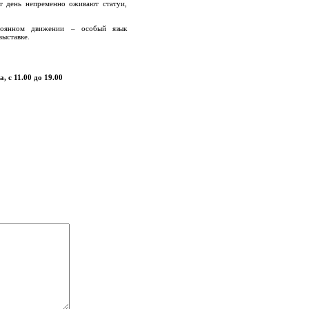
от день непременно оживают статуи,
тоянном движении – особый язык
выставке.
, с 11.00 до 19.00