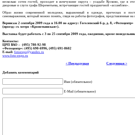
несколько сотен гостей, проходит в жемчужине округа – усадьбе Кусково, где в эт
дворовые и слуги графа Шереметьева, встречающие гостей праздничной «ассамблеи».
Образ жизни современной молодежи, выраженный в одежде, прическах и пос
самовыражения, который можно понять, глядя на работы фотографов, представленные на 
Вернисаж 2 сентября 2009 года в 16.00 по адресу: Гоголевский б-р, д. 8, «Фотоцентр»
(проезд: ст. метро «Кропоткинская»).
Выставка будет работать с 3 по 25 сентября 2009 года, ежедневно, кроме понедельника
Контакты:
ЦРП ВАО – (495) 780-92-98
«Фотоцентр»: (495) 690-6996, (495) 691-8602
E-mail:
fotoexpo@yandex.ru
www.foto-expo.ru
< Предыдущая
Следующая >
Добавить комментарий
Имя (обязательное)
E-Mail (обязательное)