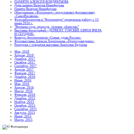
ПАМЯТИ АЛЕКСЕЯ КОНДРАТЬЕВА
День памяти Валерия Никифорова
Памяти Валерия Никифорова
Объединение «Фотоцентр» представляет фотовыставку
«СамоИзоляция»
Фотолаборатория в "Фотоцентре" прекратила работу с 15
июня 2020 г.
"Времена года: природа, человек, общество"
Выставка фотографий «ДЕРБЕНТ. ГОРСКИЕ ЕВРЕИ ВЧЕРА
И СЕГОДНЯ»
Конкурс фотопроектов «Семья- душа России»
Фотовыставка Алексея Харитонова «Природовидение»
Репортаж с открытия выставки Анатолия Хрупова
Мая, 2018
Апреля, 2018
Декабря, 2017
Октября, 2017
Сентября, 2017
Апреля, 2017
Февраля, 2017
Декабря, 2016
Июня, 2016
Мая, 2016
Апреля, 2016
Марта, 2016
Февраля, 2016
Декабря, 2015
Ноября, 2015
Октября, 2015
Сентября, 2015
Августа, 2015
Июня, 2015
Марта, 2015