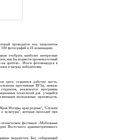
который проводится под патронатом
а 500 фотографий в 16 номинациях.
шили отобрать наиболее интересные
азом, как бы подвести промежуточный
 «на зрителе». Итоги фотоконкурса в
изов и наград победителям.
в здесь создаются рабочие места,
сположены престижные ВУЗы, немало
тудентов, реализуется программа
овационных технологий для учащейся
рганизация молодежных производств.
"Края Москвы, края родные", "Служим
и и культуры", которые проходят при
о-техническом фестивале «Мобильные
ории Восточного административного
бряных медалистов. Бал, собирающий