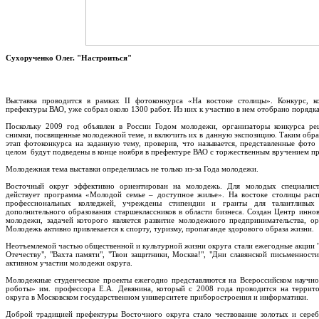
Сухорученко Олег. "Настроиться"
Выставка проводится в рамках II фотоконкурса «На востоке столицы». Конкурс, 
префектуры ВАО, уже собрал около 1300 работ. Из них к участию в нем отобрано порядк
Поскольку 2009 год объявлен в России Годом молодежи, организаторы конкурса ре
снимки, посвященные молодежной теме, и включить их в данную экспозицию. Таким обр
этап фотоконкурса на заданную тему, проверив, что называется, представленные фото
целом будут подведены в конце ноября в префектуре ВАО с торжественным вручением пр
Молодежная тема выставки определилась не только из-за Года молодежи.
Восточный округ эффективно ориентирован на молодежь. Для молодых специалисто
действует программа «Молодой семье – доступное жилье». На востоке столицы ра
профессиональных колледжей, учреждены стипендии и гранты для талантливых с
дополнительного образования старшеклассников в области бизнеса. Создан Центр инн
молодежи, задачей которого является развитие молодежного предпринимательства, о
Молодежь активно привлекается к спорту, туризму, пропаганде здорового образа жизни.
Неотъемлемой частью общественной и культурной жизни округа стали ежегодные акции 
Отечеству", "Вахта памяти", "Твои защитники, Москва!", "Дни славянской письменност
активном участии молодежи округа.
Молодежные студенческие проекты ежегодно представляются на Всероссийском научн
роботы» им. профессора Е.А. Девянина, который с 2008 года проводится на террит
округа в Московском государственном университете приборостроения и информатики.
Доброй традицией префектуры Восточного округа стало чествование золотых и сере