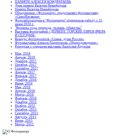
ПАМЯТИ АЛЕКСЕЯ КОНДРАТЬЕВА
День памяти Валерия Никифорова
Памяти Валерия Никифорова
Объединение «Фотоцентр» представляет фотовыставку
«СамоИзоляция»
Фотолаборатория в "Фотоцентре" прекратила работу с 15
июня 2020 г.
"Времена года: природа, человек, общество"
Выставка фотографий «ДЕРБЕНТ. ГОРСКИЕ ЕВРЕИ ВЧЕРА
И СЕГОДНЯ»
Конкурс фотопроектов «Семья- душа России»
Фотовыставка Алексея Харитонова «Природовидение»
Репортаж с открытия выставки Анатолия Хрупова
Мая, 2018
Апреля, 2018
Декабря, 2017
Октября, 2017
Сентября, 2017
Апреля, 2017
Февраля, 2017
Декабря, 2016
Июня, 2016
Мая, 2016
Апреля, 2016
Марта, 2016
Февраля, 2016
Декабря, 2015
Ноября, 2015
Октября, 2015
Сентября, 2015
Августа, 2015
Июня, 2015
Марта, 2015