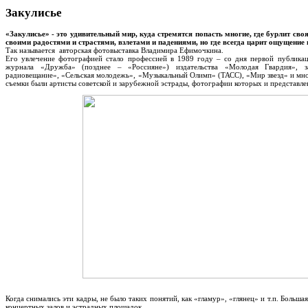
Закулисье
«Закулисье» - это удивительный мир, куда стремятся попасть многие, где бурлит сво
своими радостями и страстями, взлетами и падениями, но где всегда царит ощущени
Так называется авторская фотовыставка Владимира Ефимочкина.
Его увлечение фотографией стало профессией в 1989 году – со дня первой публикац
журнала «Дружба» (позднее – «Россияне») издательства «Молодая Гвардия», 
радиовещание», «Сельская молодежь», «Музыкальный Олимп» (ТАСС), «Мир звезд» и мн
съемки были артисты советской и зарубежной эстрады, фотографии которых и представлен
Когда снимались эти кадры, не было таких понятий, как «гламур», «глянец» и т.п. Больша
концертных залов и эстрадных площадок.