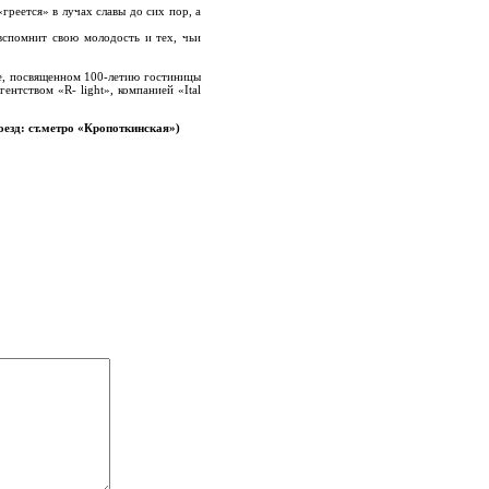
греется» в лучах славы до сих пор, а
вспомнит свою молодость и тех, чьи
е, посвященном 100-летию гостиницы
ентством «R- light», компанией «Ital
роезд: ст.метро «Кропоткинская»)