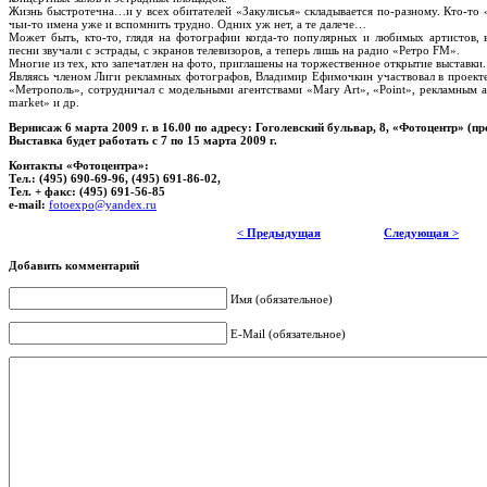
Жизнь быстротечна…и у всех обитателей «Закулисья» складывается по-разному. Кто-то «
чьи-то имена уже и вспомнить трудно. Одних уж нет, а те далече…
Может быть, кто-то, глядя на фотографии когда-то популярных и любимых артистов, 
песни звучали с эстрады, с экранов телевизоров, а теперь лишь на радио «Ретро FM».
Многие из тех, кто запечатлен на фото, приглашены на торжественное открытие выставки.
Являясь членом Лиги рекламных фотографов, Владимир Ефимочкин участвовал в проект
«Метрополь», сотрудничал с модельными агентствами «Mary Art», «Point», рекламным аг
market» и др.
Вернисаж 6 марта 2009 г. в 16.00 по адресу: Гоголевский бульвар, 8, «Фотоцентр» (п
Выставка будет работать с 7 по 15 марта 2009 г.
Контакты «Фотоцентра»:
Тел.: (495) 690-69-96, (495) 691-86-02,
Тел. + факс: (495) 691-56-85
e-mail:
fotoexpo@yandex.ru
< Предыдущая
Следующая >
Добавить комментарий
Имя (обязательное)
E-Mail (обязательное)