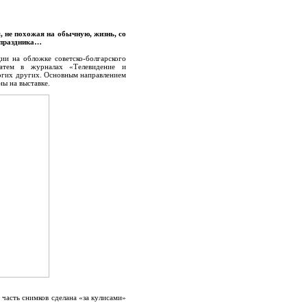
я, не похожая на обычную, жизнь, со
е праздника…
ии на обложке советско-болгарского
затем в журналах «Телевидение и
огих других. Основным направлением
ы на выставке.
я часть снимков сделана «за кулисами»