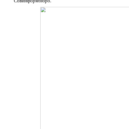
Совинформбюро.