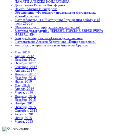
ПАМЯТИ АЛЕКСЕЯ КОНДРАТЬЕВА
День памяти Валерия Никифорова
Памяти Валерия Никифорова
Объединение «Фотоцентр» представляет фотовыставку
«СамоИзоляция»
Фотолаборатория в "Фотоцентре" прекратила работу с 15
июня 2020 г.
"Времена года: природа, человек, общество"
Выставка фотографий «ДЕРБЕНТ. ГОРСКИЕ ЕВРЕИ ВЧЕРА
И СЕГОДНЯ»
Конкурс фотопроектов «Семья- душа России»
Фотовыставка Алексея Харитонова «Природовидение»
Репортаж с открытия выставки Анатолия Хрупова
Мая, 2018
Апреля, 2018
Декабря, 2017
Октября, 2017
Сентября, 2017
Апреля, 2017
Февраля, 2017
Декабря, 2016
Июня, 2016
Мая, 2016
Апреля, 2016
Марта, 2016
Февраля, 2016
Декабря, 2015
Ноября, 2015
Октября, 2015
Сентября, 2015
Августа, 2015
Июня, 2015
Марта, 2015