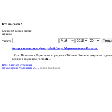
Кто
на сайте?
Сейчас 83 гостей онлайн
Архивы
Фильт
Фильтр
Авторская выставка фотографий Отара Маркозашвили «Я – есть».
Отар Николаевич Маркозашвили родился в Тбилиси. Закончил факультет радиофи
Служил в армии под Ростов�...
RSS |
В начало страницы
Объединение Фотоцентр 2010
копии телефонов