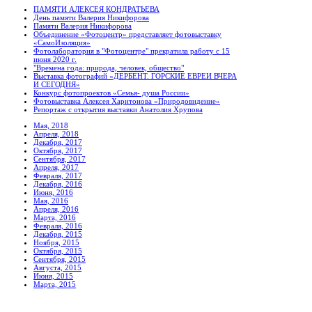
ПАМЯТИ АЛЕКСЕЯ КОНДРАТЬЕВА
День памяти Валерия Никифорова
Памяти Валерия Никифорова
Объединение «Фотоцентр» представляет фотовыставку
«СамоИзоляция»
Фотолаборатория в "Фотоцентре" прекратила работу с 15
июня 2020 г.
"Времена года: природа, человек, общество"
Выставка фотографий «ДЕРБЕНТ. ГОРСКИЕ ЕВРЕИ ВЧЕРА
И СЕГОДНЯ»
Конкурс фотопроектов «Семья- душа России»
Фотовыставка Алексея Харитонова «Природовидение»
Репортаж с открытия выставки Анатолия Хрупова
Мая, 2018
Апреля, 2018
Декабря, 2017
Октября, 2017
Сентября, 2017
Апреля, 2017
Февраля, 2017
Декабря, 2016
Июня, 2016
Мая, 2016
Апреля, 2016
Марта, 2016
Февраля, 2016
Декабря, 2015
Ноября, 2015
Октября, 2015
Сентября, 2015
Августа, 2015
Июня, 2015
Марта, 2015