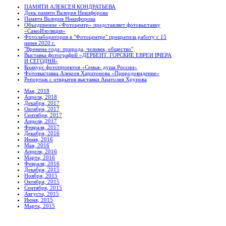
ПАМЯТИ АЛЕКСЕЯ КОНДРАТЬЕВА
День памяти Валерия Никифорова
Памяти Валерия Никифорова
Объединение «Фотоцентр» представляет фотовыставку
«СамоИзоляция»
Фотолаборатория в "Фотоцентре" прекратила работу с 15
июня 2020 г.
"Времена года: природа, человек, общество"
Выставка фотографий «ДЕРБЕНТ. ГОРСКИЕ ЕВРЕИ ВЧЕРА
И СЕГОДНЯ»
Конкурс фотопроектов «Семья- душа России»
Фотовыставка Алексея Харитонова «Природовидение»
Репортаж с открытия выставки Анатолия Хрупова
Мая, 2018
Апреля, 2018
Декабря, 2017
Октября, 2017
Сентября, 2017
Апреля, 2017
Февраля, 2017
Декабря, 2016
Июня, 2016
Мая, 2016
Апреля, 2016
Марта, 2016
Февраля, 2016
Декабря, 2015
Ноября, 2015
Октября, 2015
Сентября, 2015
Августа, 2015
Июня, 2015
Марта, 2015