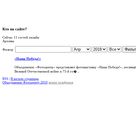
Кто
на сайте?
Сейчас 11 гостей онлайн
Архивы
Фильт
Фильтр
«Наша Победа!»
Объединение «Фотоцентр» представляет фотовыставку «Наша Победа!», посвящ
Великой Отечественной войне и 75-й го�...
RSS |
В начало страницы
Объединение Фотоцентр 2010
копии телефонов