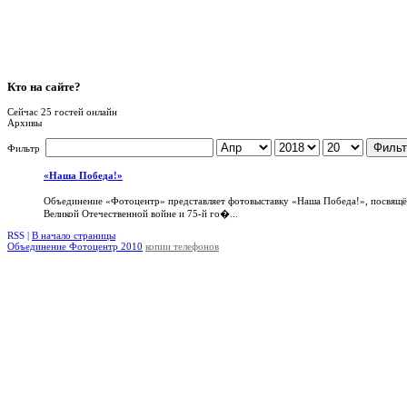
Кто
на сайте?
Сейчас 25 гостей онлайн
Архивы
Фильт
Фильтр
«Наша Победа!»
Объединение «Фотоцентр» представляет фотовыставку «Наша Победа!», посвящ
Великой Отечественной войне и 75-й го�...
RSS |
В начало страницы
Объединение Фотоцентр 2010
копии телефонов