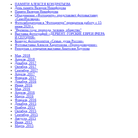
ПАМЯТИ АЛЕКСЕЯ КОНДРАТЬЕВА
День памяти Валерия Никифорова
Памяти Валерия Никифорова
Объединение «Фотоцентр» представляет фотовыставку
«СамоИзоляция»
Фотолаборатория в "Фотоцентре" прекратила работу с 15
июня 2020 г.
"Времена года: природа, человек, общество"
Выставка фотографий «ДЕРБЕНТ. ГОРСКИЕ ЕВРЕИ ВЧЕРА
И СЕГОДНЯ»
Конкурс фотопроектов «Семья- душа России»
Фотовыставка Алексея Харитонова «Природовидение»
Репортаж с открытия выставки Анатолия Хрупова
Мая, 2018
Апреля, 2018
Декабря, 2017
Октября, 2017
Сентября, 2017
Апреля, 2017
Февраля, 2017
Декабря, 2016
Июня, 2016
Мая, 2016
Апреля, 2016
Марта, 2016
Февраля, 2016
Декабря, 2015
Ноября, 2015
Октября, 2015
Сентября, 2015
Августа, 2015
Июня, 2015
Марта, 2015