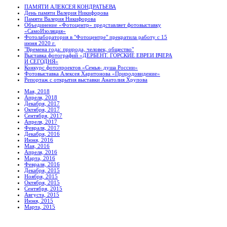
ПАМЯТИ АЛЕКСЕЯ КОНДРАТЬЕВА
День памяти Валерия Никифорова
Памяти Валерия Никифорова
Объединение «Фотоцентр» представляет фотовыставку
«СамоИзоляция»
Фотолаборатория в "Фотоцентре" прекратила работу с 15
июня 2020 г.
"Времена года: природа, человек, общество"
Выставка фотографий «ДЕРБЕНТ. ГОРСКИЕ ЕВРЕИ ВЧЕРА
И СЕГОДНЯ»
Конкурс фотопроектов «Семья- душа России»
Фотовыставка Алексея Харитонова «Природовидение»
Репортаж с открытия выставки Анатолия Хрупова
Мая, 2018
Апреля, 2018
Декабря, 2017
Октября, 2017
Сентября, 2017
Апреля, 2017
Февраля, 2017
Декабря, 2016
Июня, 2016
Мая, 2016
Апреля, 2016
Марта, 2016
Февраля, 2016
Декабря, 2015
Ноября, 2015
Октября, 2015
Сентября, 2015
Августа, 2015
Июня, 2015
Марта, 2015