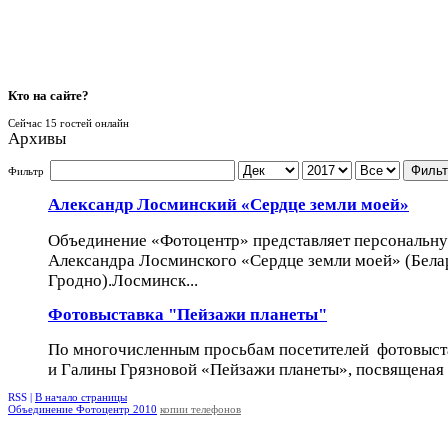
Кто
на сайте?
Сейчас 15 гостей онлайн
Архивы
Фильт
Фильтр
Александр Лосминский «Сердце земли моей»
Объединение «Фотоцентр» представляет персональн
Александра Лосминского «Сердце земли моей» (Белару
Гродно).Лосминск...
Фотовыставка "Пейзажи планеты"
По многочисленным просьбам посетителей фотовыст
и Галины Грязновой «Пейзажи планеты», посвященая 
RSS |
В начало страницы
Объединение Фотоцентр 2010
копии телефонов