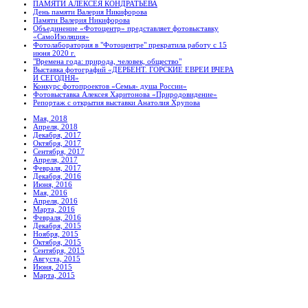
ПАМЯТИ АЛЕКСЕЯ КОНДРАТЬЕВА
День памяти Валерия Никифорова
Памяти Валерия Никифорова
Объединение «Фотоцентр» представляет фотовыставку
«СамоИзоляция»
Фотолаборатория в "Фотоцентре" прекратила работу с 15
июня 2020 г.
"Времена года: природа, человек, общество"
Выставка фотографий «ДЕРБЕНТ. ГОРСКИЕ ЕВРЕИ ВЧЕРА
И СЕГОДНЯ»
Конкурс фотопроектов «Семья- душа России»
Фотовыставка Алексея Харитонова «Природовидение»
Репортаж с открытия выставки Анатолия Хрупова
Мая, 2018
Апреля, 2018
Декабря, 2017
Октября, 2017
Сентября, 2017
Апреля, 2017
Февраля, 2017
Декабря, 2016
Июня, 2016
Мая, 2016
Апреля, 2016
Марта, 2016
Февраля, 2016
Декабря, 2015
Ноября, 2015
Октября, 2015
Сентября, 2015
Августа, 2015
Июня, 2015
Марта, 2015