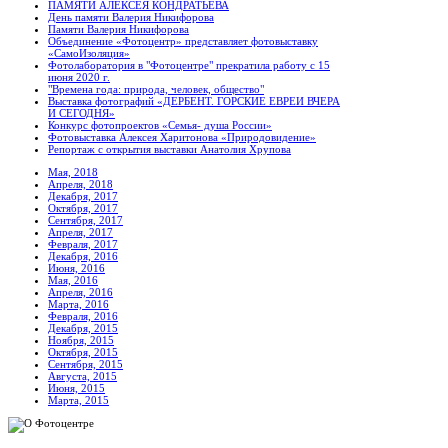
ПАМЯТИ АЛЕКСЕЯ КОНДРАТЬЕВА
День памяти Валерия Никифорова
Памяти Валерия Никифорова
Объединение «Фотоцентр» представляет фотовыставку
«СамоИзоляция»
Фотолаборатория в "Фотоцентре" прекратила работу с 15
июня 2020 г.
"Времена года: природа, человек, общество"
Выставка фотографий «ДЕРБЕНТ. ГОРСКИЕ ЕВРЕИ ВЧЕРА
И СЕГОДНЯ»
Конкурс фотопроектов «Семья- душа России»
Фотовыставка Алексея Харитонова «Природовидение»
Репортаж с открытия выставки Анатолия Хрупова
Мая, 2018
Апреля, 2018
Декабря, 2017
Октября, 2017
Сентября, 2017
Апреля, 2017
Февраля, 2017
Декабря, 2016
Июня, 2016
Мая, 2016
Апреля, 2016
Марта, 2016
Февраля, 2016
Декабря, 2015
Ноября, 2015
Октября, 2015
Сентября, 2015
Августа, 2015
Июня, 2015
Марта, 2015