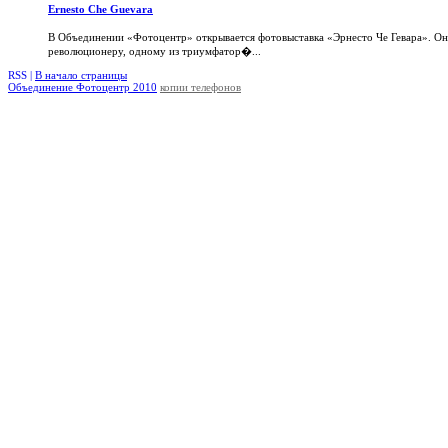
Ernesto Che Guevara
В Объединении «Фотоцентр» открывается фотовыставка «Эрнесто Че Гевара». О
революционеру, одному из триумфатор�...
RSS |
В начало страницы
Объединение Фотоцентр 2010
копии телефонов