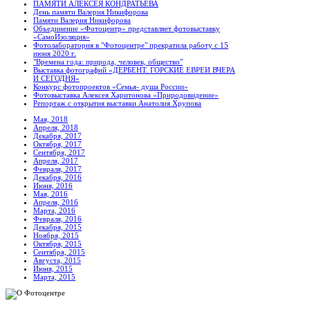
ПАМЯТИ АЛЕКСЕЯ КОНДРАТЬЕВА
День памяти Валерия Никифорова
Памяти Валерия Никифорова
Объединение «Фотоцентр» представляет фотовыставку
«СамоИзоляция»
Фотолаборатория в "Фотоцентре" прекратила работу с 15
июня 2020 г.
"Времена года: природа, человек, общество"
Выставка фотографий «ДЕРБЕНТ. ГОРСКИЕ ЕВРЕИ ВЧЕРА
И СЕГОДНЯ»
Конкурс фотопроектов «Семья- душа России»
Фотовыставка Алексея Харитонова «Природовидение»
Репортаж с открытия выставки Анатолия Хрупова
Мая, 2018
Апреля, 2018
Декабря, 2017
Октября, 2017
Сентября, 2017
Апреля, 2017
Февраля, 2017
Декабря, 2016
Июня, 2016
Мая, 2016
Апреля, 2016
Марта, 2016
Февраля, 2016
Декабря, 2015
Ноября, 2015
Октября, 2015
Сентября, 2015
Августа, 2015
Июня, 2015
Марта, 2015