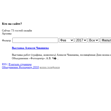
Кто
на сайте?
Сейчас 73 гостей онлайн
Архивы
Фильт
Фильтр
Выставка Алексея Чикишева
Выставка работ (графика, живопись) Алексея Чикишева, посвящённая Дню воина-
Объединении «Фотоцентр».А.В. Ч�...
RSS |
В начало страницы
Объединение Фотоцентр 2010
копии телефонов