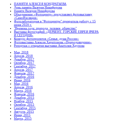
ПАМЯТИ АЛЕКСЕЯ КОНДРАТЬЕВА
День памяти Валерия Никифорова
Памяти Валерия Никифорова
Объединение «Фотоцентр» представляет фотовыставку
«СамоИзоляция»
Фотолаборатория в "Фотоцентре" прекратила работу с 15
июня 2020 г.
"Времена года: природа, человек, общество"
Выставка фотографий «ДЕРБЕНТ. ГОРСКИЕ ЕВРЕИ ВЧЕРА
И СЕГОДНЯ»
Конкурс фотопроектов «Семья- душа России»
Фотовыставка Алексея Харитонова «Природовидение»
Репортаж с открытия выставки Анатолия Хрупова
Мая, 2018
Апреля, 2018
Декабря, 2017
Октября, 2017
Сентября, 2017
Апреля, 2017
Февраля, 2017
Декабря, 2016
Июня, 2016
Мая, 2016
Апреля, 2016
Марта, 2016
Февраля, 2016
Декабря, 2015
Ноября, 2015
Октября, 2015
Сентября, 2015
Августа, 2015
Июня, 2015
Марта, 2015