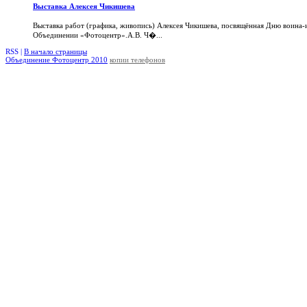
Выставка Алексея Чикишева
Выставка работ (графика, живопись) Алексея Чикишева, посвящённая Дню воина-
Объединении «Фотоцентр».А.В. Ч�...
RSS |
В начало страницы
Объединение Фотоцентр 2010
копии телефонов