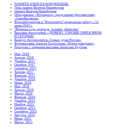
ПАМЯТИ АЛЕКСЕЯ КОНДРАТЬЕВА
День памяти Валерия Никифорова
Памяти Валерия Никифорова
Объединение «Фотоцентр» представляет фотовыставку
«СамоИзоляция»
Фотолаборатория в "Фотоцентре" прекратила работу с 15
июня 2020 г.
"Времена года: природа, человек, общество"
Выставка фотографий «ДЕРБЕНТ. ГОРСКИЕ ЕВРЕИ ВЧЕРА
И СЕГОДНЯ»
Конкурс фотопроектов «Семья- душа России»
Фотовыставка Алексея Харитонова «Природовидение»
Репортаж с открытия выставки Анатолия Хрупова
Мая, 2018
Апреля, 2018
Декабря, 2017
Октября, 2017
Сентября, 2017
Апреля, 2017
Февраля, 2017
Декабря, 2016
Июня, 2016
Мая, 2016
Апреля, 2016
Марта, 2016
Февраля, 2016
Декабря, 2015
Ноября, 2015
Октября, 2015
Сентября, 2015
Августа, 2015
Июня, 2015
Марта, 2015