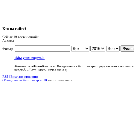
Кто
на сайте?
Сейчас 19 гостей онлайн
Архивы
Фильт
Фильтр
«Мы учим видеть!»
Фотошкола «Фото-Класс» и Объединение «Фотоцентр» представляют фотовыста
видеть!»«Фото-класс» начал свою д...
RSS |
В начало страницы
Объединение Фотоцентр 2010
копии телефонов