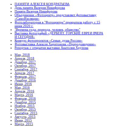
ПАМЯТИ АЛЕКСЕЯ КОНДРАТЬЕВА
День памяти Валерия Никифорова
Памяти Валерия Никифорова
Объединение «Фотоцентр» представляет фотовыставку
«СамоИзоляция»
Фотолаборатория в "Фотоцентре" прекратила работу с 15
июня 2020 г.
"Времена года: природа, человек, общество"
Выставка фотографий «ДЕРБЕНТ. ГОРСКИЕ ЕВРЕИ ВЧЕРА
И СЕГОДНЯ»
Конкурс фотопроектов «Семья- душа России»
Фотовыставка Алексея Харитонова «Природовидение»
Репортаж с открытия выставки Анатолия Хрупова
Мая, 2018
Апреля, 2018
Декабря, 2017
Октября, 2017
Сентября, 2017
Апреля, 2017
Февраля, 2017
Декабря, 2016
Июня, 2016
Мая, 2016
Апреля, 2016
Марта, 2016
Февраля, 2016
Декабря, 2015
Ноября, 2015
Октября, 2015
Сентября, 2015
Августа, 2015
Июня, 2015
Марта, 2015