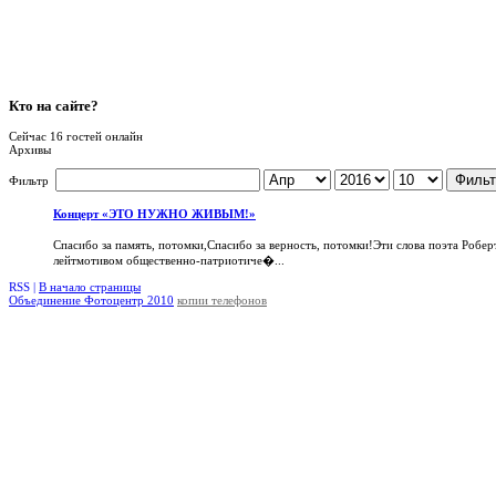
Кто
на сайте?
Сейчас 16 гостей онлайн
Архивы
Фильт
Фильтр
Концерт «ЭТО НУЖНО ЖИВЫМ!»
Спасибо за память, потомки,Спасибо за верность, потомки!Эти слова поэта Робер
лейтмотивом общественно-патриотиче�...
RSS |
В начало страницы
Объединение Фотоцентр 2010
копии телефонов