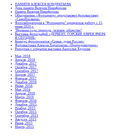
ПАМЯТИ АЛЕКСЕЯ КОНДРАТЬЕВА
День памяти Валерия Никифорова
Памяти Валерия Никифорова
Объединение «Фотоцентр» представляет фотовыставку
«СамоИзоляция»
Фотолаборатория в "Фотоцентре" прекратила работу с 15
июня 2020 г.
"Времена года: природа, человек, общество"
Выставка фотографий «ДЕРБЕНТ. ГОРСКИЕ ЕВРЕИ ВЧЕРА
И СЕГОДНЯ»
Конкурс фотопроектов «Семья- душа России»
Фотовыставка Алексея Харитонова «Природовидение»
Репортаж с открытия выставки Анатолия Хрупова
Мая, 2018
Апреля, 2018
Декабря, 2017
Октября, 2017
Сентября, 2017
Апреля, 2017
Февраля, 2017
Декабря, 2016
Июня, 2016
Мая, 2016
Апреля, 2016
Марта, 2016
Февраля, 2016
Декабря, 2015
Ноября, 2015
Октября, 2015
Сентября, 2015
Августа, 2015
Июня, 2015
Марта, 2015