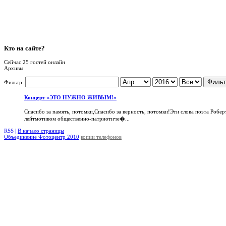
Кто
на сайте?
Сейчас 25 гостей онлайн
Архивы
Фильт
Фильтр
Концерт «ЭТО НУЖНО ЖИВЫМ!»
Спасибо за память, потомки,Спасибо за верность, потомки!Эти слова поэта Робер
лейтмотивом общественно-патриотиче�...
RSS |
В начало страницы
Объединение Фотоцентр 2010
копии телефонов