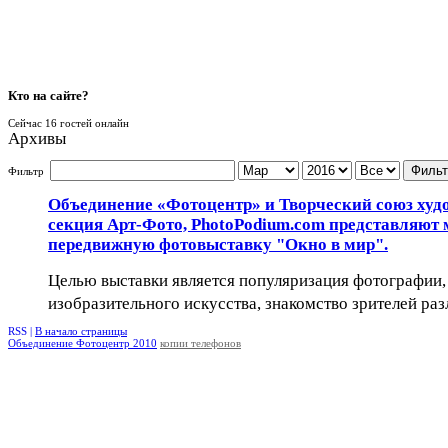
Кто
на сайте?
Сейчас 16 гостей онлайн
Архивы
Фильт
Фильтр
Объединение «Фотоцентр» и Творческий союз худ
секция Арт-Фото, PhotoPodium.com представляют
передвижную фотовыставку "Окно в мир".
Целью выставки является популяризация фотографии, 
изобразительного искусства, знакомство зрителей раз
RSS |
В начало страницы
Объединение Фотоцентр 2010
копии телефонов