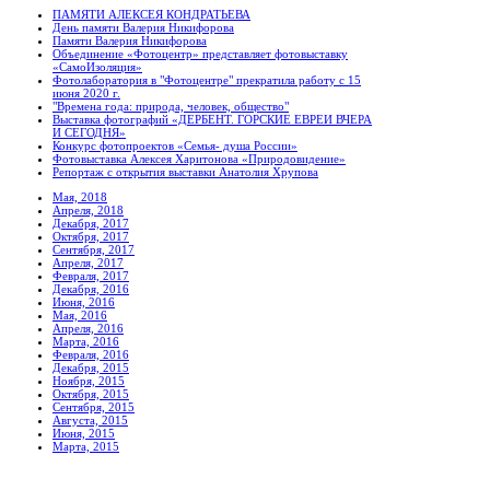
ПАМЯТИ АЛЕКСЕЯ КОНДРАТЬЕВА
День памяти Валерия Никифорова
Памяти Валерия Никифорова
Объединение «Фотоцентр» представляет фотовыставку
«СамоИзоляция»
Фотолаборатория в "Фотоцентре" прекратила работу с 15
июня 2020 г.
"Времена года: природа, человек, общество"
Выставка фотографий «ДЕРБЕНТ. ГОРСКИЕ ЕВРЕИ ВЧЕРА
И СЕГОДНЯ»
Конкурс фотопроектов «Семья- душа России»
Фотовыставка Алексея Харитонова «Природовидение»
Репортаж с открытия выставки Анатолия Хрупова
Мая, 2018
Апреля, 2018
Декабря, 2017
Октября, 2017
Сентября, 2017
Апреля, 2017
Февраля, 2017
Декабря, 2016
Июня, 2016
Мая, 2016
Апреля, 2016
Марта, 2016
Февраля, 2016
Декабря, 2015
Ноября, 2015
Октября, 2015
Сентября, 2015
Августа, 2015
Июня, 2015
Марта, 2015