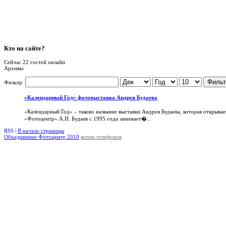
Кто
на сайте?
Сейчас 22 гостей онлайн
Архивы
Фильт
Фильтр
«Календарный Год» фотовыставка Андрея Будаева
«Календарный Год» – таково название выставки Андрея Будаева, которая открыва
«Фотоцентр».А.Н. Будаев с 1995 года занимает�...
RSS |
В начало страницы
Объединение Фотоцентр 2010
копии телефонов