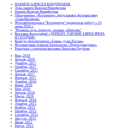
ПАМЯТИ АЛЕКСЕЯ КОНДРАТЬЕВА
День памяти Валерия Никифорова
Памяти Валерия Никифорова
Объединение «Фотоцентр» представляет фотовыставку
«СамоИзоляция»
Фотолаборатория в "Фотоцентре" прекратила работу с 15
июня 2020 г.
"Времена года: природа, человек, общество"
Выставка фотографий «ДЕРБЕНТ. ГОРСКИЕ ЕВРЕИ ВЧЕРА
И СЕГОДНЯ»
Конкурс фотопроектов «Семья- душа России»
Фотовыставка Алексея Харитонова «Природовидение»
Репортаж с открытия выставки Анатолия Хрупова
Мая, 2018
Апреля, 2018
Декабря, 2017
Октября, 2017
Сентября, 2017
Апреля, 2017
Февраля, 2017
Декабря, 2016
Июня, 2016
Мая, 2016
Апреля, 2016
Марта, 2016
Февраля, 2016
Декабря, 2015
Ноября, 2015
Октября, 2015
Сентября, 2015
Августа, 2015
Июня, 2015
Марта, 2015