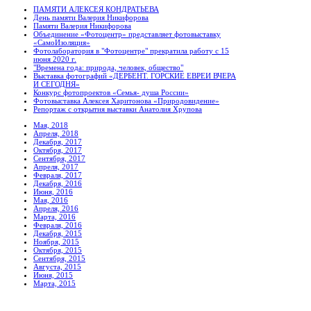
ПАМЯТИ АЛЕКСЕЯ КОНДРАТЬЕВА
День памяти Валерия Никифорова
Памяти Валерия Никифорова
Объединение «Фотоцентр» представляет фотовыставку
«СамоИзоляция»
Фотолаборатория в "Фотоцентре" прекратила работу с 15
июня 2020 г.
"Времена года: природа, человек, общество"
Выставка фотографий «ДЕРБЕНТ. ГОРСКИЕ ЕВРЕИ ВЧЕРА
И СЕГОДНЯ»
Конкурс фотопроектов «Семья- душа России»
Фотовыставка Алексея Харитонова «Природовидение»
Репортаж с открытия выставки Анатолия Хрупова
Мая, 2018
Апреля, 2018
Декабря, 2017
Октября, 2017
Сентября, 2017
Апреля, 2017
Февраля, 2017
Декабря, 2016
Июня, 2016
Мая, 2016
Апреля, 2016
Марта, 2016
Февраля, 2016
Декабря, 2015
Ноября, 2015
Октября, 2015
Сентября, 2015
Августа, 2015
Июня, 2015
Марта, 2015