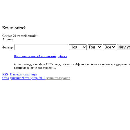
Кто
на сайте?
Сейчас 21 гостей онлайн
Архивы
Фильт
Фильтр
Фотовыставка «Ангольский рубеж»
40 лет назад, в ноябре 1975 года, на карте Африки появилось новое государство
возникло в огне вооруженн...
RSS |
В начало страницы
Объединение Фотоцентр 2010
копии телефонов