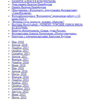
ПАМЯТИ АЛЕКСЕЯ КОНДРАТЬЕВА
День памяти Валерия Никифорова
Памяти Валерия Никифорова
Объединение «Фотоцентр» представляет фотовыставку
«СамоИзоляция»
Фотолаборатория в "Фотоцентре" прекратила работу с 15
июня 2020 г.
"Времена года: природа, человек, общество"
Выставка фотографий «ДЕРБЕНТ. ГОРСКИЕ ЕВРЕИ ВЧЕРА
И СЕГОДНЯ»
Конкурс фотопроектов «Семья- душа России»
Фотовыставка Алексея Харитонова «Природовидение»
Репортаж с открытия выставки Анатолия Хрупова
Мая, 2018
Апреля, 2018
Декабря, 2017
Октября, 2017
Сентября, 2017
Апреля, 2017
Февраля, 2017
Декабря, 2016
Июня, 2016
Мая, 2016
Апреля, 2016
Марта, 2016
Февраля, 2016
Декабря, 2015
Ноября, 2015
Октября, 2015
Сентября, 2015
Августа, 2015
Июня, 2015
Марта, 2015